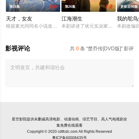
8.0
7.0
第16集
第26集
更新至06集
天才，女友
江海潮生
我的鸵鸟
根据素光同同名小说改编。江逾白长大以后，林知夏忽然对他说
本剧讲述了状元实业家张謇创办大生
本剧改编
影视评论
共
0
条 “楚乔传[DVD版]” 影评
星空影院
提供未删减高清电影、动漫动画、综艺节目、高人气电视剧全
集免费在线观看
Copyright © 2020 cdtfcdc.com All Rights Reserved
粤ICP备60008435号