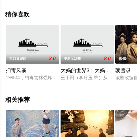
海冰,胡兵,阮圣文等演员精彩演绎的中国大陆电视剧，手机
免费观看高清无删减完整版电视剧全集就上星空影视，更
猜你喜欢
多相关信息可移步至豆瓣电视剧、电视猫或剧情网等平台
了解。
3.0
8.0
第33集完结
更新至16集
第4期
扫毒风暴
大妈的世界3：大妈闯职场
朝雪录
1995年，缉毒警林强峰（段奕宏 饰）结束卧底生涯，为追查毒
王于田（李玲玉 饰）从老年大学毕业
该剧改编
相关推荐