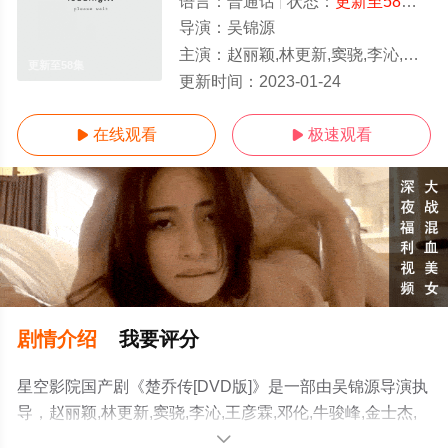
语言：
普通话
状态：
更新至58集
- 
导演：
吴锦源
主演：
赵丽颖,林更新,窦骁,李沁,王彦霖,邓伦,牛骏峰,金士杰,黄梦莹,田小洁,孙宁,曹曦月,王嵛,李若嘉,刘玉翠,
更新至58集
更新时间：
2023-01-24
在线观看
极速观看


剧情介绍
我要评分
星空影院国产剧《楚乔传[DVD版]》是一部由吴锦源导演执
导，赵丽颖,林更新,窦骁,李沁,王彦霖,邓伦,牛骏峰,金士杰,
黄梦莹,田小洁,孙宁,曹曦月,王嵛,李若嘉,刘玉翠,蒋依依,黄
