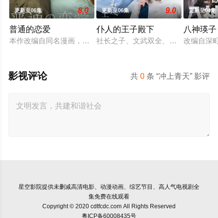
8.0
9.0
更新至06集
更新至06集
更新至04集
普通的恋爱
仆人的王子殿下
八神瑛子
本作改编自同名漫画，是一部以处于上下级关系的文原一良与东
社长之子、文武双全、校内站在金字
改编自深
影视评论
共
0
条 “冲上青天” 影评
星空影院
提供未删减高清电影、动漫动画、综艺节目、高人气电视剧全
集免费在线观看
Copyright © 2020 cdtfcdc.com All Rights Reserved
粤ICP备60008435号