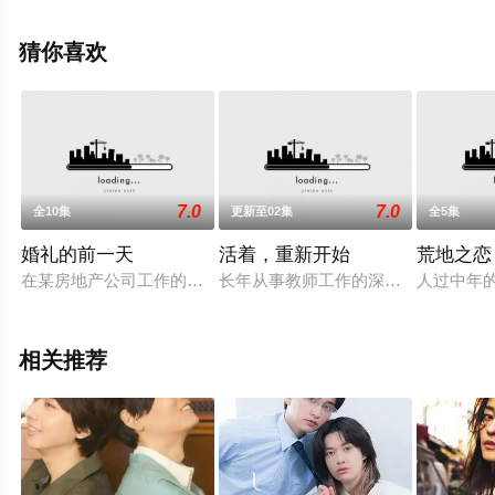
成海璃子,田边诚一,满岛真之介,冈田健史,平泉成,朝加真由
美,竹中直人,堤真一,木村佳乃,渡边一计,津田宽治,平田满,渡
猜你喜欢
边大知,上白石萌音,峰村理惠,美村里江,川荣李奈,岸谷五朗,
大谷亮平,中村靖日,要润,小池彻平,手塚理美,手塚真生,酒向
芳,藤等演员精彩演绎的日本电视剧，大结局剧情已揭晓
（全41集），手机免费观看高清无删减完整版电视剧全集
就上星空影视，更多相关信息可移步至豆瓣电视剧、电视
7.0
7.0
全10集
更新至02集
全5集
猫或剧情网等平台了解。
婚礼的前一天
活着，重新开始
荒地之恋
在某房地产公司工作的美丽姑娘芦泽瞳（香里奈 饰），从小受父
长年从事教师工作的深谷善辅（馆博饰
人过中年
相关推荐