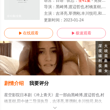
语言：
日语
状态：
全41集
- 免费在线观看
导演：
黑崎博,渡辺哲也,村橋直樹,田中健二
主演：
吉泽亮,草彅刚,丰川悦司,和久井映见,小林薰,桥本爱,玉木宏,村川绘梨,藤野凉子,高良健吾,成海璃子,田边诚一
全41集/全集
更新时间：
2023-01-24
在线观看
极速观看


剧情介绍
我要评分
星空影院日本剧《冲上青天》是一部由黑崎博,渡辺哲也,村
橋直樹,田中健二导演执导，吉泽亮,草彅刚,丰川悦司,和久
井映见,小林薰,桥本爱,玉木宏,村川绘梨,藤野凉子,高良健吾,
