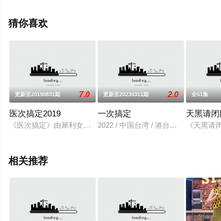
空影视，更多相关信息可移步至豆瓣综艺、电视猫或剧情
网等平台了解。
猜你喜欢
7.0
2.0
更新至20190831期
更新至20230311期
全61集
医次搞定2019
一次搞定
天黑请闭
《医次搞定》由犀利女王小祯和幽默帅气中医师陈峙嘉，将从中
2022 / 中国台湾 / 港台综艺
《天黑请
相关推荐