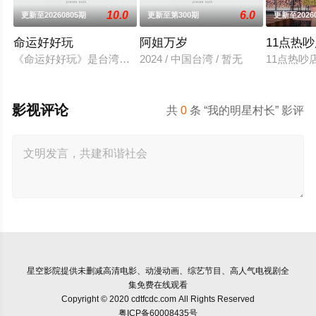
10.0
6.0
更新至20260805期
更新至第300期
更新至2026
命运好好玩
阿姐万岁
11点热
《命运好好玩》是台湾一档很受欢迎的命理节目,各类风水、星座
2024 / 中国台湾 / 暂无
11点热吵
影视评论
共
0
条 “我的明星村长” 影评
星空影院
提供未删减高清电影、动漫动画、综艺节目、高人气电视剧全
集免费在线观看
Copyright © 2020 cdtfcdc.com All Rights Reserved
粤ICP备60008435号