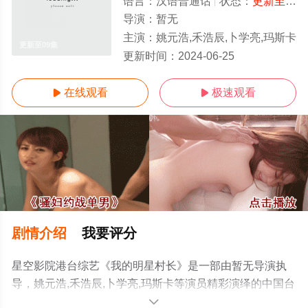
语言：
汉语普通话
状态：
更新至09集
导演：
暂无
主演：
姚元浩,禾浩辰,卜学亮,玛斯卡
更新至09集
更新时间：
2024-06-25
在线观看
极速观看


剧情介绍
我要评分
星空影院港台综艺《我的明星村长》是一部由暂无导演执
导，姚元浩,禾浩辰,卜学亮,玛斯卡等演员精彩演绎的中国台
湾综艺，手机免费观看高清无删减完整版综艺节目就上星
