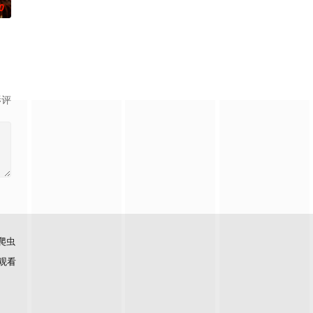
0
影评
爬虫
观看