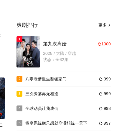
爽剧排行
更多

手
1
第九次离婚
1000

2025 / 大陆 / 穿越
状态：全62集
八零老爹重生整顿家门
999
2

三次缘落再无相逢
999
3

全球动员让我成仙
998
4

0
帝皇系统朕只想驾崩没想统一天下
997
5

二