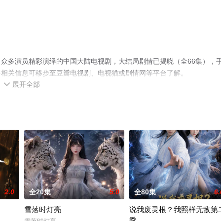
众多演员精彩演绎的中国大陆电视剧，大结局剧情已揭晓（全66集），
多相关信息可移步至豆瓣电视剧、电视猫或剧情网等平台了解。
展开全部

2.0
全20集
5.0
全80集
6.
雪落时灯亮
说我废灵根？我照样无敌第
季