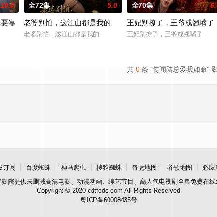
10.0
全72集
5.0
全70集
6.
非要靠
老婆别怕，这江山都是我的
王妃别撩了，王爷成翘嘴了
老婆别怕，这江山都是我的
王妃别撩了，王爷成翘嘴了
靠脑子
共
0
条 “传闻陆总爱我如命” 
S订阅
百度蜘蛛
神马爬虫
搜狗蜘蛛
奇虎地图
谷歌地图
必应
空影院
提供未删减高清电影、动漫动画、综艺节目、高人气电视剧全集免费在线
Copyright © 2020 cdtfcdc.com All Rights Reserved
粤ICP备60008435号