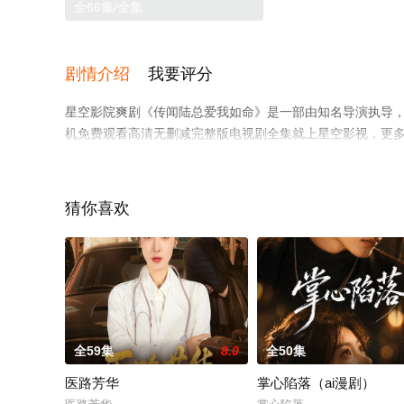
全66集/全集
剧情介绍
我要评分
星空影院爽剧《传闻陆总爱我如命》是一部由知名导演执导，
机免费观看高清无删减完整版电视剧全集就上星空影视，更
猜你喜欢
全59集
8.0
全50集
医路芳华
掌心陷落（ai漫剧）