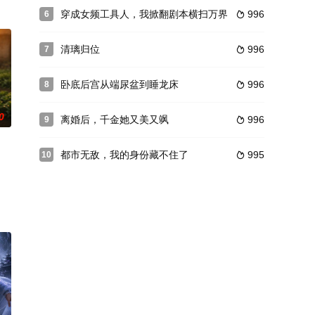
穿成女频工具人，我掀翻剧本横扫万界
996
6

清璃归位
996
7

卧底后宫从端尿盆到睡龙床
996
8

0
离婚后，千金她又美又飒
996
9

都市无敌，我的身份藏不住了
995
10
