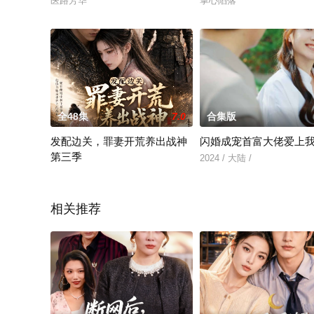
医路芳华
掌心陷落
全48集
7.0
合集版
发配边关，罪妻开荒养出战神
闪婚成宠首富大佬爱上
第三季
2024 / 大陆 /
发配边关，罪妻开荒养出战神第三季
相关推荐