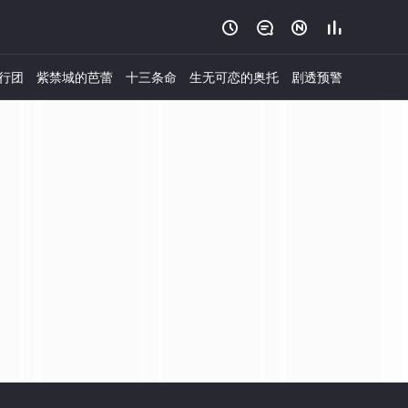




行团
紫禁城的芭蕾
十三条命
生无可恋的奥托
剧透预警