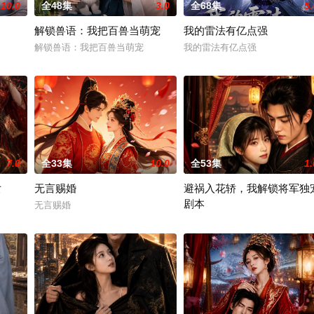
10.0
全48集
3.0
全68集
5.
解锁兽语：我把百兽当萌宠
我的雷法有亿点强
解锁兽语：我把百兽当萌宠
我的雷法有亿点强
7.0
全33集
10.0
全53集
1.
女
无言赐婚
避祸入花轿，我解锁将军独
剧本
无言赐婚
避祸入花轿，我解锁将军独宠剧