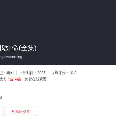
我如命(全集)
gaiworuming
型：
短剧
上映时间：
2025
豆瓣评分：
10.0
状态：
全66集
- 免费在线观看
18
极速观看
