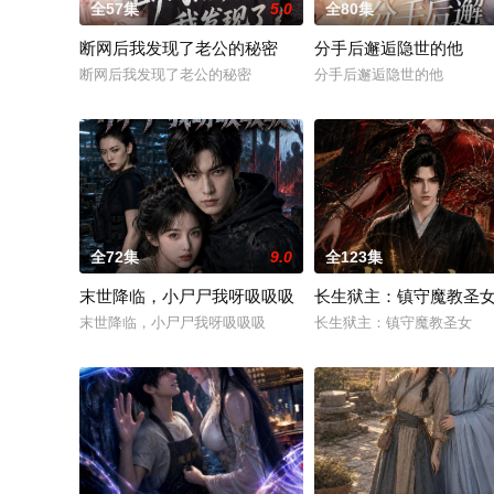
全57集
5.0
全80集
断网后我发现了老公的秘密
分手后邂逅隐世的他
断网后我发现了老公的秘密
分手后邂逅隐世的他
全72集
9.0
全123集
末世降临，小尸尸我呀吸吸吸
长生狱主：镇守魔教圣
末世降临，小尸尸我呀吸吸吸
长生狱主：镇守魔教圣女