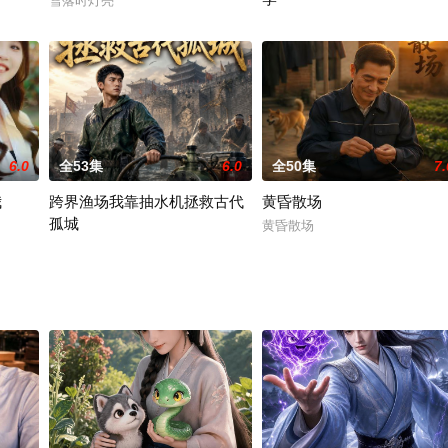
雪落时灯亮
说我废灵根？我照样无敌第二季
6.0
全53集
6.0
全50集
7.
我
跨界渔场我靠抽水机拯救古代
黄昏散场
孤城
黄昏散场
跨界渔场我靠抽水机拯救古代孤城