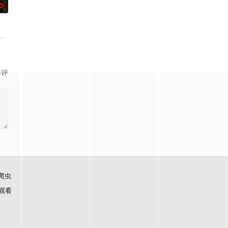
0
子的君王下一秒竟然变成嗜血凶兽……“明”
界，由太极壁垒相隔，域外虚无异境滋生侵蚀神魂、扰乱秩序的暗紫色暗力；
影评
爬虫
观看