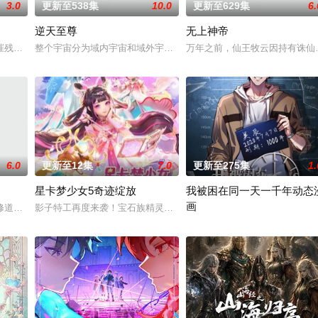
3.0
更新至538集
10.0
更新至629集
6.
逆天至尊
无上神帝
坡渡入佛门）、辽国女粉丝耶律云（原型为高丽使者
摧残，主角孟川自小立下为母复仇的誓言，以镜湖道院为起点，凭借坚毅无畏的
整个宇宙分为域内宇宙和域外宇宙，两个宇宙彼此为敌，域外宇宙由
万年之前，仙王牧云因持有诛仙
6.0
更新至12集
7.0
更新至275集
1.
星卡梦少女5奇迹绽放
我被困在同一天一千年动态
画
徒手撕天地。星辰镇昔日天才辰天，十岁后武魂沉寂
修道而生，为应劫而至，他身化亿万血雨，洒落万古岁月，经历无数时空的熬炼
影子特工再度来袭！宝石族精灵竟然成了关键所在！东方桃子与伙伴
主角吴辰穿越到新世界后，被困在