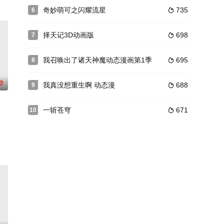
奇妙萌可之闪耀流星
735
6

择天记3D动画版
698
7

我召唤出了诸天神魔动态漫画第1季
695
8

0
我真没想重生啊 动态漫
688
9

一斩苍穹
671
10
