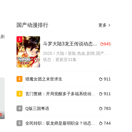
国产动漫排行
更多

无删
1
斗罗大陆3龙王传说动态漫画第4季
945

2025 / 大陆 / 冒险,热血,剧情,国产动漫
状态：更新至31集
猎魔女团之末世求生
911
2

玄门赘婿：开局觉醒多子多福系统动态漫画
911
3

Q版三国粤语
783
4

0
全民转职：驭龙师是最弱职业？动态漫画
744
5
