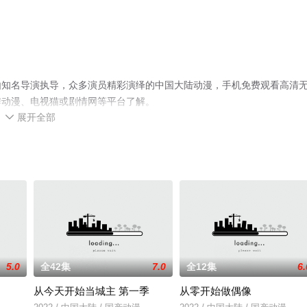
由知名导演执导，众多演员精彩演绎的中国大陆动漫，手机免费观看高清
瓣动漫、电视猫或剧情网等平台了解。
展开全部

5.0
全42集
7.0
全12集
6.
从今天开始当城主 第一季
从零开始做偶像