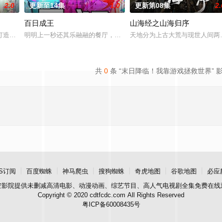
2.0
更新至14集
1.0
更新第08集
2.
百日成王
山海经之山海归序
故事。负责演唱片尾主题曲的二人歌谣组合“风轮
打造『花仙子』全新动画新作将继承经典、结合潮流、呈现崭新的花仙子世界
明明上一秒还其乐融融的餐厅，下一秒竟然血流成河……明明是爱民如
天地分为上古大荒与现世人间两
共
0
条 “末日降临！我靠游戏拯救世界” 
S订阅
百度蜘蛛
神马爬虫
搜狗蜘蛛
奇虎地图
谷歌地图
必应
空影院
提供未删减高清电影、动漫动画、综艺节目、高人气电视剧全集免费在线
Copyright © 2020 cdtfcdc.com All Rights Reserved
粤ICP备60008435号