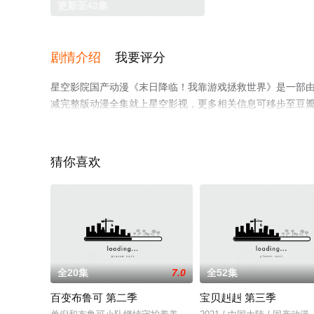
更新至43集
剧情介绍
我要评分
星空影院国产动漫《末日降临！我靠游戏拯救世界》是一部
减完整版动漫全集就上星空影视，更多相关信息可移步至豆
猜你喜欢
全20集
7.0
全52集
百变布鲁可 第二季
宝贝赳赳 第三季