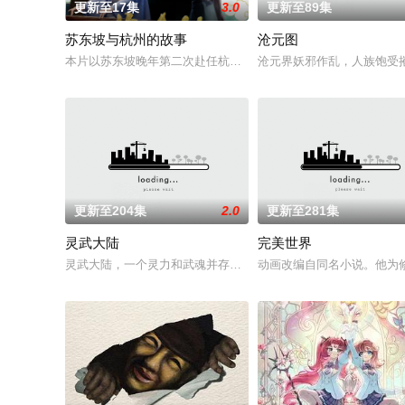
更新至17集
3.0
更新至89集
苏东坡与杭州的故事
沧元图
本片以苏东坡晚年第二次赴任杭州，与老友佛印（一心想将苏东
沧元界妖邪作乱，人族饱受
更新至204集
2.0
更新至281集
灵武大陆
完美世界
灵武大陆，一个灵力和武魂并存的世界，灵修一念动山河，武者
动画改编自同名小说。他为