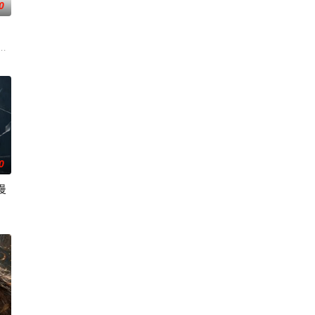
0
心志与利
天魔统治，域内宇宙分为神界，仙界，凡间。
图而遭人暗算，残魂沉睡万年之后，在天运大陆南云帝国有名的“废物牧云”身上
0
漫
，岁月长
们一边为救治师父森木宇冲击仙蜜试炼赛冠军，
2020年7月7日这一天不断轮回。他曾肆意放纵做尽恶事，也绝望暴走以各种