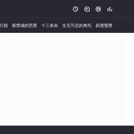




行团
紫禁城的芭蕾
十三条命
生无可恋的奥托
剧透预警