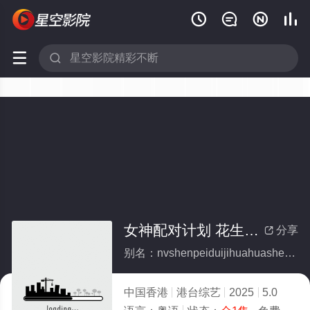






女神配对计划 花生抢先看(全集)
分享

别名：nvshenpeiduijihuahuashengqiangxiankan
中国香港
港台综艺
2025
5.0