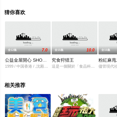
（全1集），手机免费观看高清无删减完整版综艺节目就上
星空影视，更多相关信息可移步至豆瓣综艺、电视猫或剧
猜你喜欢
情网等平台了解。
7.0
10.0
全12集
全15集
全15集
公益金屋開心 SHOW開心早午晚
究食狩猎王
粉紅麻甩1
1999 / 中国香港 / ,沈殿霞,林家栋
這是一個關於「食品科學」的節目，
儘管現代
相关推荐