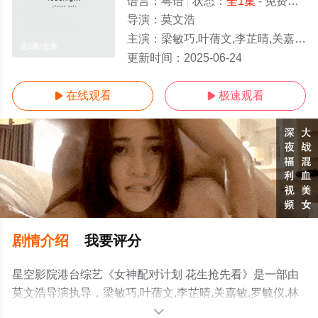
语言：
粤语
状态：
全1集
- 免费在线观看
导演：
莫文浩
主演：
梁敏巧,叶蒨文,李芷晴,关嘉敏,罗毓仪,林盛斌
全1集/全集
更新时间：
2025-06-24
在线观看
极速观看


剧情介绍
我要评分
星空影院港台综艺《女神配对计划 花生抢先看》是一部由
莫文浩导演执导，梁敏巧,叶蒨文,李芷晴,关嘉敏,罗毓仪,林
盛斌等演员精彩演绎的中国香港综艺，大结局剧情已揭晓
