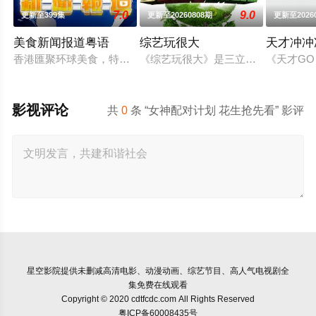
7.0
9.0
更新至399集
更新至20260808期
更新至2026
美食新闻报道粤语
综艺玩很大
天才冲冲
香港匯聚环球美食，特色佳餚、贴地料理受到识饮识食之人的密
《综艺玩很大》是三立电视与台湾电视
《天才GO
影视评论
共
0
条 “女神配对计划 花生抢先看” 影评
星空影院
提供未删减高清电影、动漫动画、综艺节目、高人气电视剧全
集免费在线观看
Copyright © 2020 cdtfcdc.com All Rights Reserved
粤ICP备60008435号