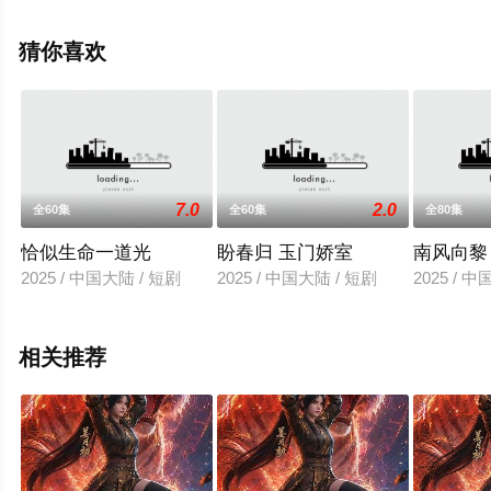
全集就上星空影视，更多相关信息可移步至豆瓣电视剧、
电视猫或剧情网等平台了解。
猜你喜欢
7.0
2.0
全60集
全60集
全80集
恰似生命一道光
盼春归 玉门娇室
南风向黎
2025 / 中国大陆 / 短剧
2025 / 中国大陆 / 短剧
2025 / 
相关推荐