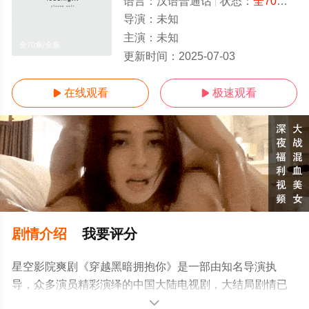
语言：
汉语普通话
状态：
全70集
- 
导演：
未知
主演：
未知
全70集/全集
更新时间：
2025-07-03
在线观看
极速观看


剧情介绍
我要评分
星空影院爽剧《穿越黑暗拥抱你》是一部由知名导演执
导，众多演员精彩演绎的中国大陆电视剧，大结局剧情已
揭晓（全70集），手机免费观看高清无删减完整版电视剧
