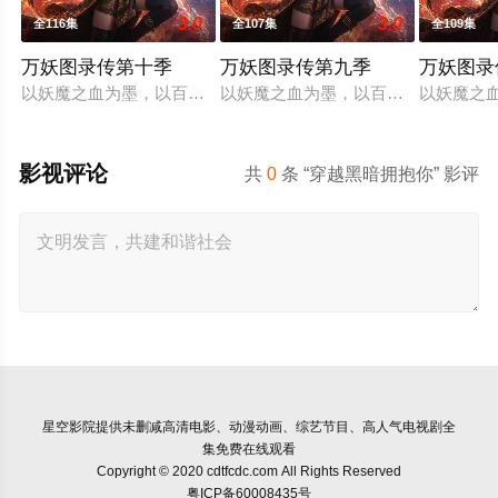
3.0
3.0
全116集
全107集
全109集
万妖图录传第十季
万妖图录传第九季
万妖图录
以妖魔之血为墨，以百妖谱为卷，可摹画其形，夺其神通。姜月
以妖魔之血为墨，以百妖谱为卷，可
以妖魔之
影视评论
共
0
条 “穿越黑暗拥抱你” 影评
星空影院
提供未删减高清电影、动漫动画、综艺节目、高人气电视剧全
集免费在线观看
Copyright © 2020 cdtfcdc.com All Rights Reserved
粤ICP备60008435号