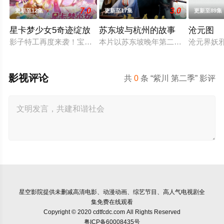
7.0
3.0
更新至12集
更新至17集
更新至89集
星卡梦少女5奇迹绽放
苏东坡与杭州的故事
沧元图
影子特工再度来袭！宝石族精灵竟然成了关键所在！东方桃子与
本片以苏东坡晚年第二次赴任杭州，
沧元界妖
影视评论
共
0
条 “紫川 第二季” 影评
星空影院
提供未删减高清电影、动漫动画、综艺节目、高人气电视剧全
集免费在线观看
Copyright © 2020 cdtfcdc.com All Rights Reserved
粤ICP备60008435号