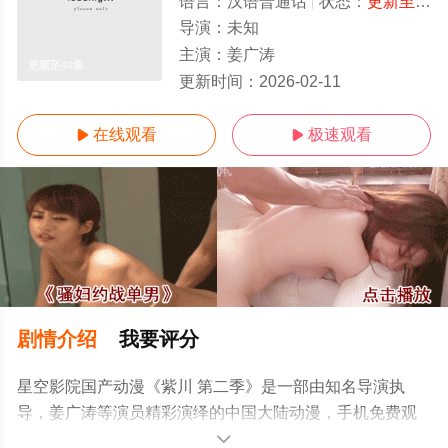
语言：
汉语普通话
状态：
更新至40集
导演：
未知
主演：
姜广涛
更新至40集
更新时间：
2026-02-11
在线观看
极速观看


剧情介绍
我要评分
星空影院国产动漫《紫川 第二季》是一部由知名导演执
导，姜广涛等演员精彩演绎的中国大陆动漫，手机免费观
看高清无删减完整版动漫全集就上星空影视，更多相关信
