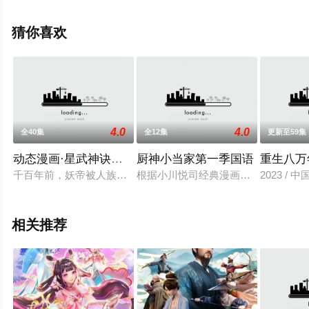
息可移步至豆瓣动漫、电视猫或剧情网等平台了解。
猜你喜欢
4.0
4.0
全40集
全12集
更新至59集
动态漫画·星武神诀第一季
厨神小当家第一季国语
重生八万
千百年前，妖帝被人族强者所伤，灵魂逃逸，强行夺舍寄居于人
根据小川悦司经典漫画改编，《真·
2023 / 
相关推荐