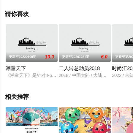
费观看高清无删减完整版综艺节目就上星空影视，更多相
关信息可移步至豆瓣综艺、电视猫或剧情网等平台了解。
猜你喜欢
10.0
6.0
更新至20220109期
更新至20201231期
更新至第202
潮童天下
二人转总动员2018
时尚汇20
《潮童天下》是针对4-6岁的小朋友度身定制不同的趣味环节,使
2018 / 中国大陆 / 大陆综艺
2022 / 
相关推荐