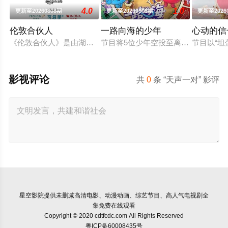
4.0
1.0
更新至20260808期
更新至20260808期
更新至2026
伦敦合伙人
一路向海的少年
心动的信
《伦敦合伙人》是由湖南卫视、芒果TV、小芒联合出品的青春合
节目将5位少年空投至离海最远的大
节目以“
影视评论
共
0
条 “天声一对” 影评
星空影院
提供未删减高清电影、动漫动画、综艺节目、高人气电视剧全
集免费在线观看
Copyright © 2020 cdtfcdc.com All Rights Reserved
粤ICP备60008435号