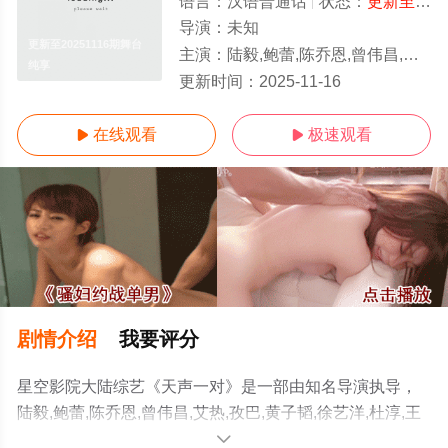
语言：
汉语普通话
状态：
更新至20251116期舞台纯享
导演：
未知
更新至20251116期舞台
主演：
陆毅,鲍蕾,陈乔恩,曾伟昌,艾热,孜巴,黄子韬,徐艺洋,杜淳,王灿兮,姜潮,麦迪娜
纯享
更新时间：
2025-11-16
在线观看
极速观看


剧情介绍
我要评分
星空影院大陆综艺《天声一对》是一部由知名导演执导，
陆毅,鲍蕾,陈乔恩,曾伟昌,艾热,孜巴,黄子韬,徐艺洋,杜淳,王
灿兮,姜潮,麦迪娜等演员精彩演绎的中国大陆综艺，手机免
