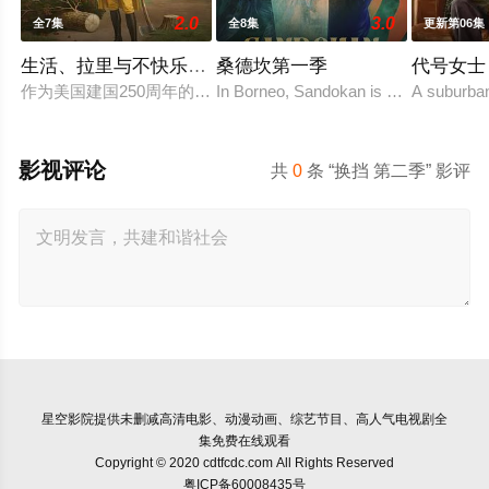
2.0
3.0
全7集
全8集
更新第06集
生活、拉里与不快乐的追求：一部美国史第一季
桑德坎第一季
代号女士
作为美国建国250周年的献礼，该剧以拉里·大卫标志性的冷幽
In Borneo, Sandokan is a pirate who li
A suburban
影视评论
共
0
条 “换挡 第二季” 影评
星空影院
提供未删减高清电影、动漫动画、综艺节目、高人气电视剧全
集免费在线观看
Copyright © 2020 cdtfcdc.com All Rights Reserved
粤ICP备60008435号