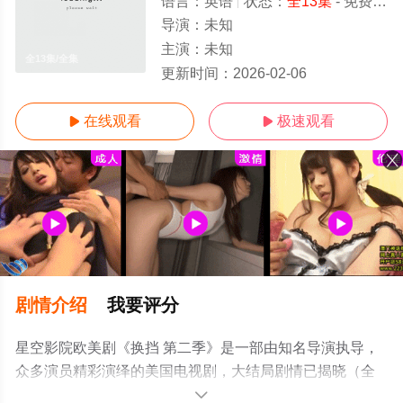
语言：
英语
状态：
全13集
- 免费在线观看
导演：
未知
主演：
未知
全13集/全集
更新时间：
2026-02-06
在线观看
极速观看


剧情介绍
我要评分
星空影院欧美剧《换挡 第二季》是一部由知名导演执导，
众多演员精彩演绎的美国电视剧，大结局剧情已揭晓（全
13集），手机免费观看高清无删减完整版电视剧全集就上
