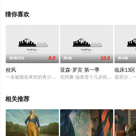
星空影视，更多相关信息可移步至豆瓣电视剧、电视猫或
剧情网等平台了解。
猜你喜欢
8.0
10.0
第8集完结
第5集
第08集
校风
亚森·罗宾 第一季
临床13区
一名被困在来世的青少年决定与一群高中也被困在地狱的其他学
在阿桑·迪奥普十几岁的时候，他的父
基里尔，
相关推荐