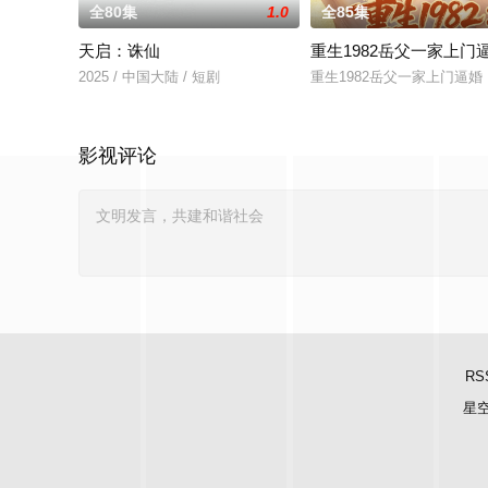
全80集
1.0
全85集
天启：诛仙
重生1982岳父一家上门
2025 / 中国大陆 / 短剧
重生1982岳父一家上门逼婚
影视评论
RS
星