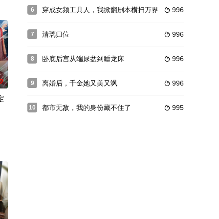
穿成女频工具人，我掀翻剧本横扫万界
996
6

清璃归位
996
7

卧底后宫从端尿盆到睡龙床
996
8

0
离婚后，千金她又美又飒
996
9

定
都市无敌，我的身份藏不住了
995
10
