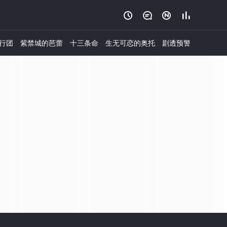




行团
紫禁城的芭蕾
十三条命
生无可恋的奥托
剧透预警