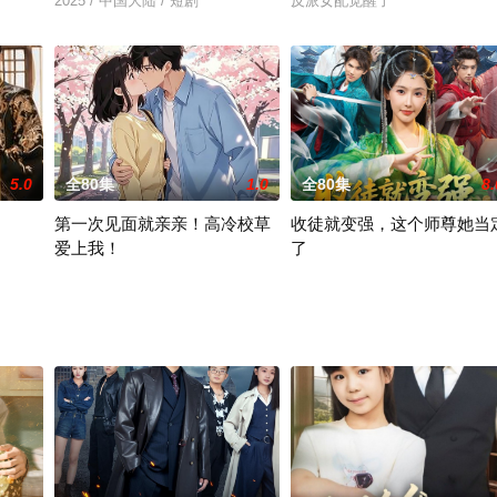
2025 / 中国大陆 / 短剧
反派女配觉醒了
5.0
全80集
1.0
全80集
8.
第一次见面就亲亲！高冷校草
收徒就变强，这个师尊她当
爱上我！
了
第一次见面就亲亲！高冷校草爱上我！
收徒就变强，这个师尊她当定了