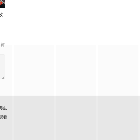
0
致
影评
爬虫
观看