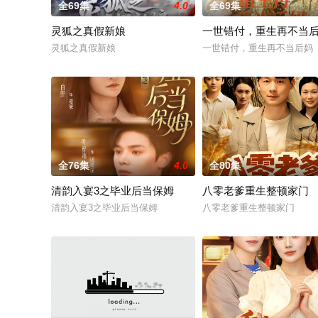
全69集
4.0
全69集
灵狐之真假新娘
一世错付，重生再不当
灵狐之真假新娘
一世错付，重生再不当后妈
全76集
4.0
全80集
清韵入宴3之毕业后当保姆
八零老爹重生整顿家门
清韵入宴3之毕业后当保姆
八零老爹重生整顿家门