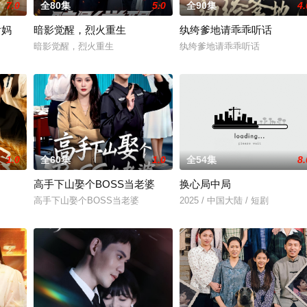
7.0
全80集
5.0
全90集
4.
后妈
暗影觉醒，烈火重生
纨绔爹地请乖乖听话
暗影觉醒，烈火重生
纨绔爹地请乖乖听话
1.0
全60集
1.0
全54集
8.
高手下山娶个BOSS当老婆
换心局中局
高手下山娶个BOSS当老婆
2025 / 中国大陆 / 短剧