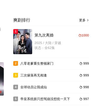
爽剧排行
更多

看
1
第九次离婚
1000

2025 / 大陆 / 穿越
状态：全62集
八零老爹重生整顿家门
999
2

三次缘落再无相逢
999
3

全球动员让我成仙
998
4

0
帝皇系统朕只想驾崩没想统一天下
997
5
