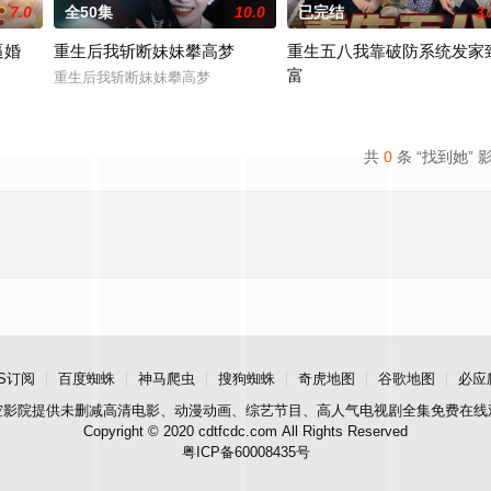
7.0
全50集
10.0
已完结
3.
逼婚
重生后我斩断妹妹攀高梦
重生五八我靠破防系统发家
富
重生后我斩断妹妹攀高梦
重生五八我靠破防系统发家致富
共
0
条 “找到她” 
S订阅
百度蜘蛛
神马爬虫
搜狗蜘蛛
奇虎地图
谷歌地图
必应
空影院
提供未删减高清电影、动漫动画、综艺节目、高人气电视剧全集免费在线
Copyright © 2020 cdtfcdc.com All Rights Reserved
粤ICP备60008435号