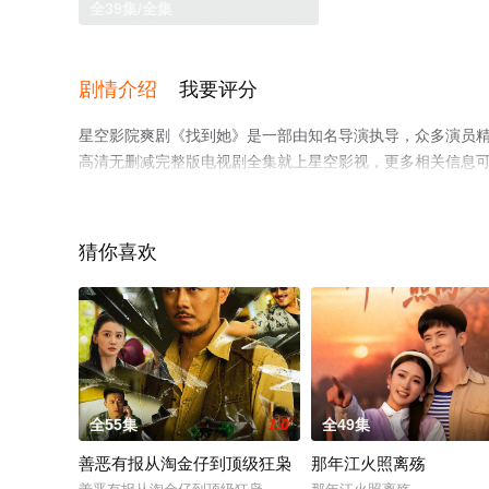
全39集/全集
剧情介绍
我要评分
星空影院爽剧《找到她》是一部由知名导演执导，众多演员精
高清无删减完整版电视剧全集就上星空影视，更多相关信息
猜你喜欢
全55集
1.0
全49集
善恶有报从淘金仔到顶级狂枭
那年江火照离殇