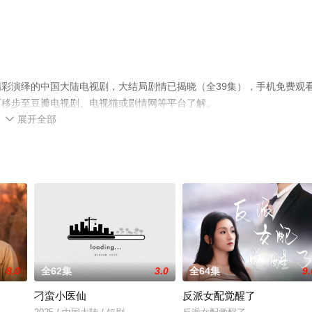
彩演绎的中国大陆电视剧，大结局剧情已揭晓（全39集），手机免费观
可移步至豆瓣电视剧、电视猫或剧情网等平台了解。
展开全部

8.0
全62集
3.0
全64集
9.
刁蛮小医仙
反派女配觉醒了