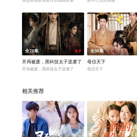
善恶有报从淘金仔到顶级狂枭
那年江火照离殇
全70集
9.0
全36集
开局被废，黑科技太子逆袭了
母仪天下
开局被废，黑科技太子逆袭了
母仪天下
相关推荐