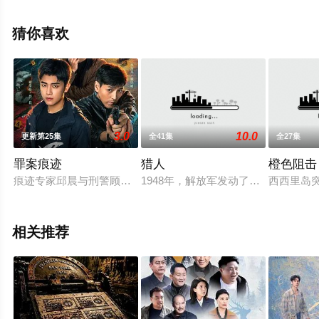
无删减完整版电视剧全集就上星空影视，更多相关信息可
移步至豆瓣电视剧、电视猫或剧情网等平台了解。
猜你喜欢
3.0
10.0
更新第25集
全41集
全27集
罪案痕迹
猎人
橙色阻击
痕迹专家邱晨与刑警顾宇明联手侦破五桩离奇案件，从丈夫离奇
1948年，解放军发动了辽沈战役，
西西里岛
相关推荐