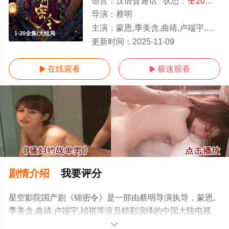
语言：
汉语普通话
状态：
全20集
- 
导演：
蔡明
主演：
蒙恩,季美含,曲靖,卢端宇,祯祺
1-20全集/大结局
更新时间：
2025-11-09
在线观看
极速观看


剧情介绍
我要评分
星空影院国产剧《锦密令》是一部由蔡明导演执导，蒙恩,
季美含,曲靖,卢端宇,祯祺等演员精彩演绎的中国大陆电视
剧，大结局剧情已揭晓（1-20全集），手机免费观看高清
