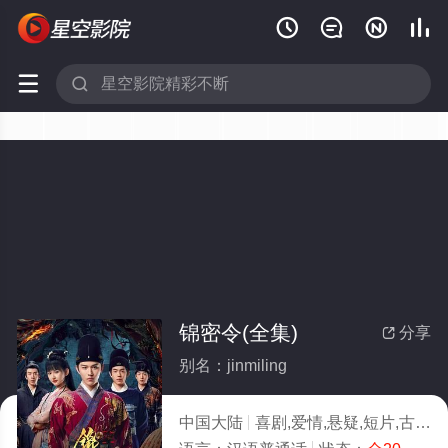






锦密令(全集)
分享

别名：jinmiling
中国大陆
喜剧,爱情,悬疑,短片,古装,内地剧,大陆