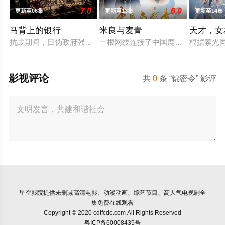
7.0
6.0
更新至06集
更新至13集
更新至14集
马背上的银行
米良与麦青
天才，女
抗战期间，日伪政府强行推广、使用由“中国准备银行”发行的伪
一根网线连接了中国鹿鸣村和英国牛
根据素光
影视评论
共
0
条 “锦密令” 影评
星空影院
提供未删减高清电影、动漫动画、综艺节目、高人气电视剧全
集免费在线观看
Copyright © 2020 cdtfcdc.com All Rights Reserved
粤ICP备60008435号