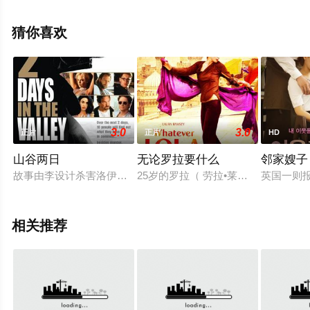
多相关信息可移步至豆瓣电影、电视猫或剧情网等平台了
解。
猜你喜欢
3.0
3.0
正片
正片
HD
山谷两日
无论罗拉要什么
邻家嫂子
故事由李设计杀害洛伊诈骗保险金展开，李找来混混多斯摩要他背
25岁的罗拉（ 劳拉•莱姆希 Laura 
英国一则
相关推荐