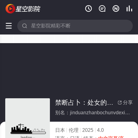






禁断占卜：处女的献身交易
分享

别名：jinduanzhanbochunvdexianshenjiaoyi
日本
伦理
2025
4.0