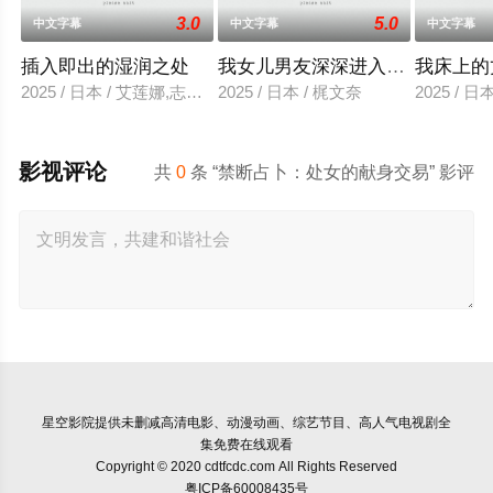
3.0
5.0
中文字幕
中文字幕
中文字幕
插入即出的湿润之处
我女儿男友深深进入我的身体
我床上的
2025 / 日本 / 艾莲娜,志美健
2025 / 日本 / 梶文奈
2025 / 
影视评论
共
0
条 “禁断占卜：处女的献身交易” 影评
星空影院
提供未删减高清电影、动漫动画、综艺节目、高人气电视剧全
集免费在线观看
Copyright © 2020 cdtfcdc.com All Rights Reserved
粤ICP备60008435号