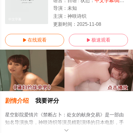
语言：
日语
状态：
中文字幕/高清
- 
导演：
未知
主演：
神咲诗织
中文字幕
更新时间：
2025-11-08
在线观看
极速观看


剧情介绍
我要评分
星空影院爱情片《禁断占卜：处女的献身交易》是一部由
知名导演执导，神咲诗织等演员精彩演绎的日本电影，手
机免费观看高清无删减完整版电影大全就上星空影视，更
