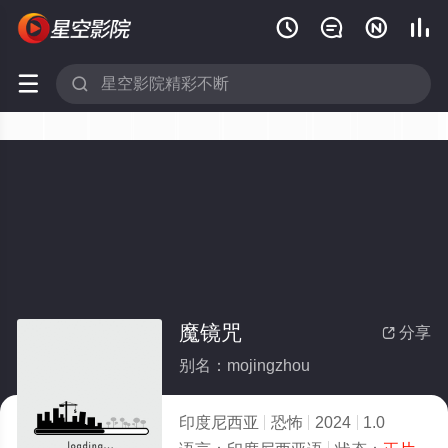






魔镜咒
分享

别名：mojingzhou
印度尼西亚
恐怖
2024
1.0