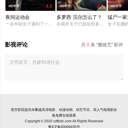
4.0
2.0
HD中字
HD中字
HD中字
夜间运动会
多萝西·贝尔怎么了？
猛尸一家
一名年轻女子遇到了一位在网上认识的富有男友。她很快发现自
在揭开关于已故祖母多萝西·贝尔的童
女子瓦娜
影视评论
共
0
条 “魔镜咒” 影评
星空影院
提供未删减高清电影、动漫动画、综艺节目、高人气电视剧全
集免费在线观看
Copyright © 2020 cdtfcdc.com All Rights Reserved
粤ICP备60008435号