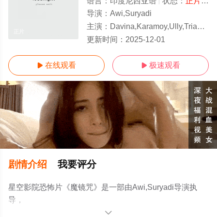
语言：
印度尼西亚语
状态：
正片/高清
导演：
Awi,Suryadi
主演：
Davina,Karamoy,Ully,Triani,Randy,Nidji,Eduward,Manalu,B
正片
更新时间：
2025-12-01
在线观看
极速观看


剧情介绍
我要评分
星空影院恐怖片《魔镜咒》是一部由Awi,Suryadi导演执
导，
Davina,Karamoy,Ully,Triani,Randy,Nidji,Eduward,Manalu,Beb
