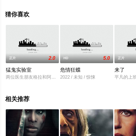
等演员精彩演绎的印度尼西亚电影，手机免费观看高清无
删减完整版电影大全就上星空影视，更多相关信息可移步
猜你喜欢
至豆瓣电影、电视猫或剧情网等平台了解。
2.0
5.0
正片
HD
正片
猛鬼实验室
危情狂蝶
来了
两位医生朋友格拉和阿威在进行一项关于来世的研究实验，结果他
2022 / 未知 / 惊悚
平凡的上
相关推荐