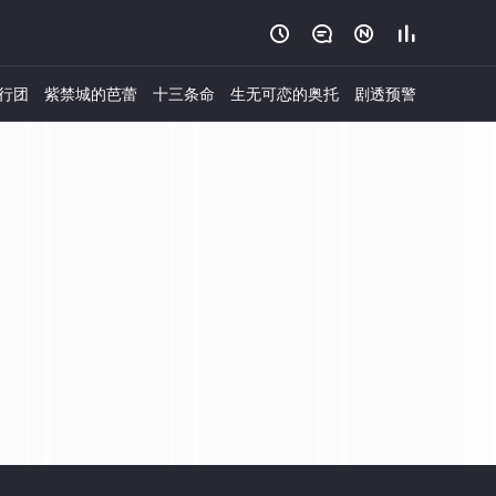




行团
紫禁城的芭蕾
十三条命
生无可恋的奥托
剧透预警