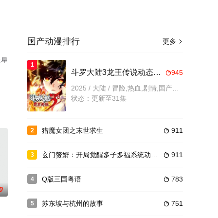
国产动漫排行
更多

上星
1
斗罗大陆3龙王传说动态漫画第4季
945

2025 / 大陆 / 冒险,热血,剧情,国产动漫
状态：更新至31集
猎魔女团之末世求生
911
2

玄门赘婿：开局觉醒多子多福系统动态漫画
911
3

Q版三国粤语
783
4

0
苏东坡与杭州的故事
751
5
