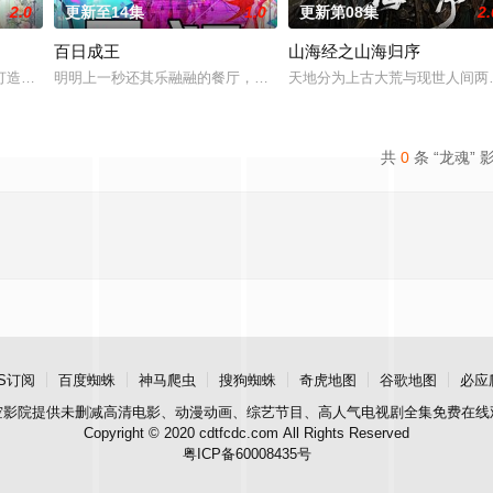
2.0
更新至14集
1.0
更新第08集
2.
百日成王
山海经之山海归序
故事。负责演唱片尾主题曲的二人歌谣组合“风轮
打造『花仙子』全新动画新作将继承经典、结合潮流、呈现崭新的花仙子世界
明明上一秒还其乐融融的餐厅，下一秒竟然血流成河……明明是爱民如
天地分为上古大荒与现世人间两
共
0
条 “龙魂” 
S订阅
百度蜘蛛
神马爬虫
搜狗蜘蛛
奇虎地图
谷歌地图
必应
空影院
提供未删减高清电影、动漫动画、综艺节目、高人气电视剧全集免费在线
Copyright © 2020 cdtfcdc.com All Rights Reserved
粤ICP备60008435号