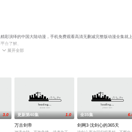
员精彩演绎的中国大陆动漫，手机免费观看高清无删减完整版动漫全集就
等平台了解。
展开全部

3.0
更新第40集
1.0
全35集
6.
万古剑帝
剑网3·沈剑心的365天