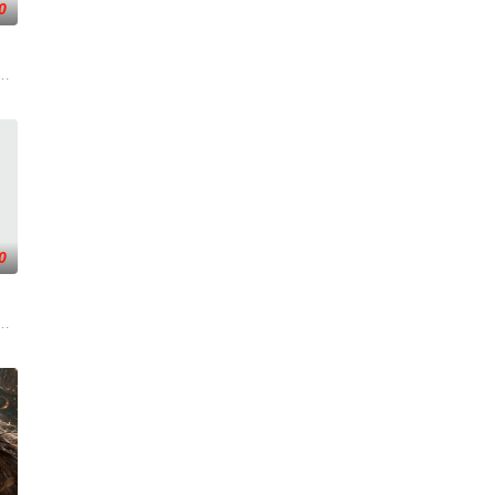
0
赛冠军，
入佛门）、辽国女粉丝耶律云（原型为高丽使者
的世界，灵修一念动山河，武者徒手撕天地。星辰镇昔日天才辰天，十岁后武
0
凡间。
天运大陆南云帝国有名的“废物牧云”身上觉
而生，为应劫而至，他身化亿万血雨，洒落万古岁月，经历无数时空的熬炼，