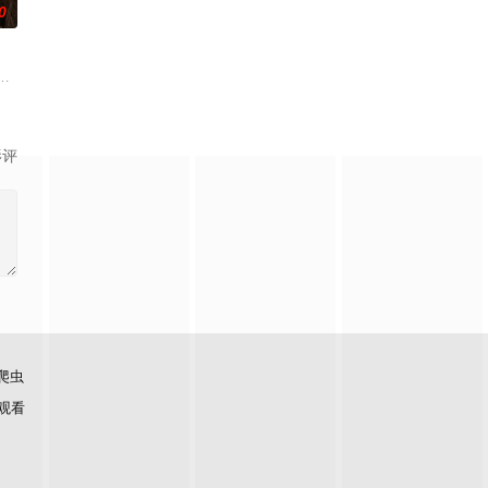
0
子的君王下一秒竟然变成嗜血凶兽……“明”
界，由太极壁垒相隔，域外虚无异境滋生侵蚀神魂、扰乱秩序的暗紫色暗力；
影评
爬虫
观看