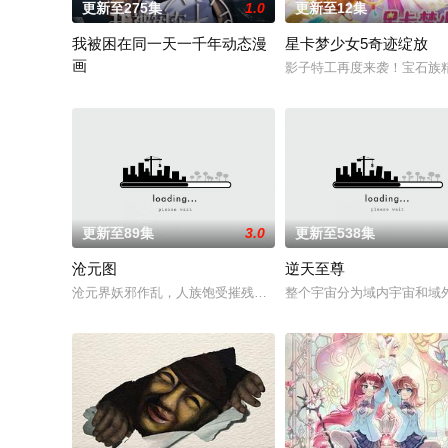
更新至275集
1.0
更新至12集
我被困在同一天一千年动态漫
星卡梦少女5奇迹绽放
画
影子特工再度来袭！宝石族
主角吴辰穿越到新世界后，被困在2020年7月7日这一天不断轮
更新至89集
3.0
更新至538集
沧元图
逆天至尊
沧元界妖邪作乱，人族饱受摧残，主角孟川自小立下为母复仇的
整个宇宙分为域内宇宙和域