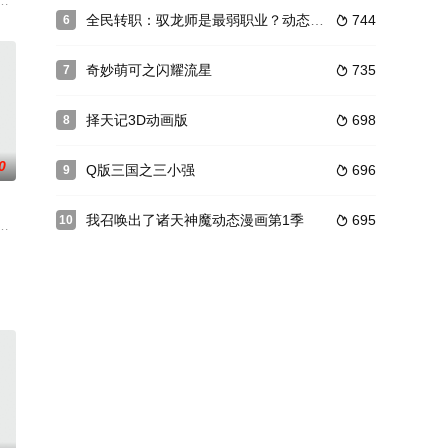
被夜天邪废掉武脉，天才变废人，不屈命运时，
现的奇闻、悬案、离谱发明……他和伙伴们将展开全新的冒险历程。
全民转职：驭龙师是最弱职业？动态漫画
744
6

奇妙萌可之闪耀流星
735
7

择天记3D动画版
698
8

0
Q版三国之三小强
696
9

我召唤出了诸天神魔动态漫画第1季
695
10

延续上一部的故事展开。超人们告别了小宅从过去回到现在，继续守护星星球
抽八万年