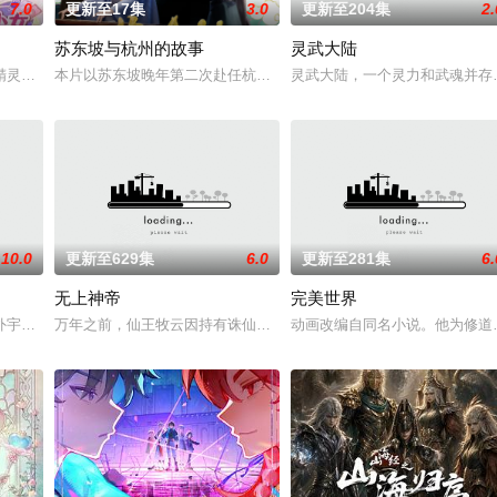
7.0
更新至17集
3.0
更新至204集
2.
苏东坡与杭州的故事
灵武大陆
精灵竟然成了关键所在！东方桃子与伙伴们一边为救治师父森木宇冲击仙蜜试炼
本片以苏东坡晚年第二次赴任杭州，与老友佛印（一心想将苏东坡渡
灵武大陆，一个灵力和武魂并存
回。他曾肆意放纵做尽恶事，也绝望暴走以各种
10.0
更新至629集
6.0
更新至281集
6.
无上神帝
完美世界
誓言，以镜湖道院为起点，凭借坚毅无畏的心志与利
外宇宙，两个宇宙彼此为敌，域外宇宙由天魔统治，域内宇宙分为神界，仙界，
万年之前，仙王牧云因持有诛仙图而遭人暗算，残魂沉睡万年之后，在
动画改编自同名小说。他为修道