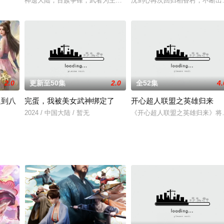
甚至被未婚妻背叛。困难接踵而至，东方少鸿之父因
神遗大陆，百族争锋，武者为王。姜云曾是皇城天一武府武首，不想
沈剑心再次回归稻香村，不断出
2.0
更新至50集
2.0
全52集
4.
迟到八
完蛋，我被美女武神绑定了
开心超人联盟之英雄归来
成为缥缈峰风灵子座下七弟子。却因系统被不知名的
2024 / 中国大陆 / 暂无
《开心超人联盟之英雄归来》将
在仙帝境无法破碎虚空。八万年未激活的最强修真系统突然上线，首个任务竟是