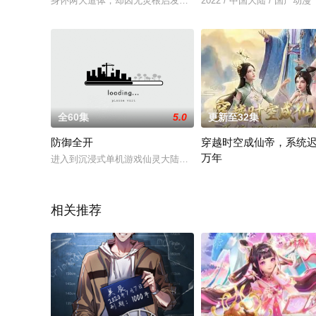
身怀两大道体，却因无灵根启发灵体的东方少鸿，被同族耻笑，
2022 / 中国大陆 / 国产动漫
全60集
5.0
更新至32集
防御全开
穿越时空成仙帝，系统
万年
进入到沉浸式单机游戏仙灵大陆的李小白，拜入了北域仙羽宗，
仙帝赵英雄苦修数千年，卡
相关推荐