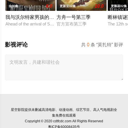
6.0
10.0
全10集
更新至02集
更新至02集
我与沃尔特家男孩的生活第三季
方舟一号第三季
断林镇谜
Ahead of the arrival of Season 2, Netflix has renew
官方宣布第三季
The 12th s
影视评论
共
0
条 “莫扎特” 影评
星空影院
提供未删减高清电影、动漫动画、综艺节目、高人气电视剧全
集免费在线观看
Copyright © 2020 cdtfcdc.com All Rights Reserved
粤ICP备60008435号