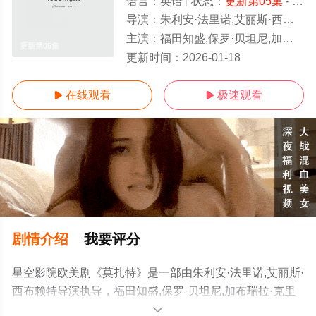
语言：
英语
状态：
更新第05集
- 免费在线观看
导演：
朱利安·法里诺,艾丽斯·西布赖特
主演：
福田知盛,保罗·贝坦尼,加布瑞拉·克里维,奥莉维亚·米娅·贝瑞特,奥尔索雅·赫莱提亚,克里斯蒂安·切尔,理查德
更新第05集
更新时间：
2026-01-18
在线观看
极速观看


剧情介绍
我要评分
星空影院欧美剧《莫扎特》是一部由朱利安·法里诺,艾丽斯·
西布赖特导演执导，福田知盛,保罗·贝坦尼,加布瑞拉·克里
维,奥莉维亚·米娅·贝瑞特,奥尔索雅·赫莱提亚,克里斯蒂安·
