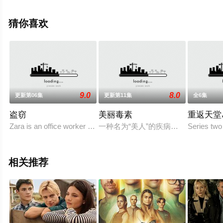
切尔,理查德·科尔文,罗德里克·希尔,费利克斯·乌夫,西丹特·
阿南德,阿黛尔·托德,尤娜·科瓦奇,卡蒂亚·博科尔,罗里·金尼
猜你喜欢
尔,鲁珀特·范西塔特,乔纳森·阿里斯,露西·科乎,保罗·巴泽利,
杰西卡·亚历山大,休·萨克斯等演员精彩演绎的英国电视剧，
手机免费观看高清无删减完整版电视剧全集就上星空影
视，更多相关信息可移步至豆瓣电视剧、电视猫或剧情网
等平台了解。
9.0
8.0
更新第06集
更新第11集
全6集
盗窃
美丽毒素
重返天堂
Zara is an office worker at pension fund investment
一种名为“美人”的疾病病毒大肆传播
Series two 
相关推荐