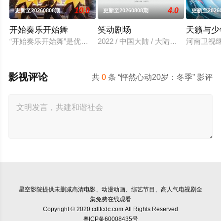
10.0
4.0
更新至20260808期
更新至20260808期
更新至2026
开始奏乐开始舞
笑动剧场
天籁与少
“开始奏乐开始舞”是优酷2026年即将推出的一档全新音乐类综
2022 / 中国大陆 / 大陆综艺
河南卫视继
影视评论
共
0
条 “怦然心动20岁：冬季” 影评
星空影院
提供未删减高清电影、动漫动画、综艺节目、高人气电视剧全
集免费在线观看
Copyright © 2020 cdtfcdc.com All Rights Reserved
粤ICP备60008435号