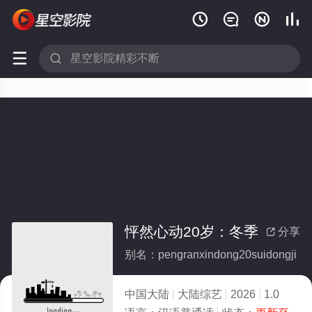






怦然心动20岁：冬季
分享

别名：pengranxindong20suidongji
中国大陆
大陆综艺
2026
1.0