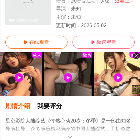
语言：
汉语普通话
状态：
更新至20260502期
导演：
未知
主演：
未知
更新至20260502期
更新时间：
2026-05-02
在线观看
极速观看


剧情介绍
我要评分
星空影院大陆综艺《怦然心动20岁：冬季》是一部由知名
导演执导，众多演员精彩演绎的中国大陆综艺，手机免费
观看高清无删减完整版综艺节目就上星空影视，更多相关
