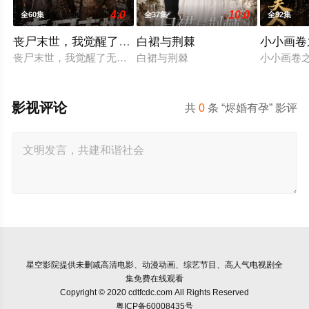
4.0
10.0
全60集
全37集
全92集
丧尸末世，我觉醒了无限复制异能
白裙与荆棘
小小画卷
丧尸末世，我觉醒了无限复制异能
白裙与荆棘
小小画卷
影视评论
共
0
条 “烬婚有孕” 影评
星空影院
提供未删减高清电影、动漫动画、综艺节目、高人气电视剧全
集免费在线观看
Copyright © 2020 cdtfcdc.com All Rights Reserved
粤ICP备60008435号