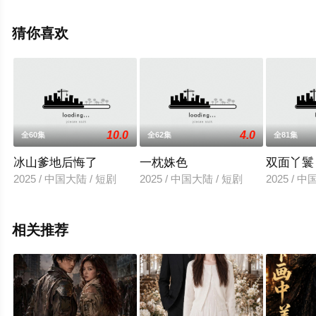
上星空影视，更多相关信息可移步至豆瓣电视剧、电视猫
或剧情网等平台了解。
猜你喜欢
10.0
4.0
全60集
全62集
全81集
冰山爹地后悔了
一枕姝色
双面丫鬟
2025 / 中国大陆 / 短剧
2025 / 中国大陆 / 短剧
2025 / 
相关推荐