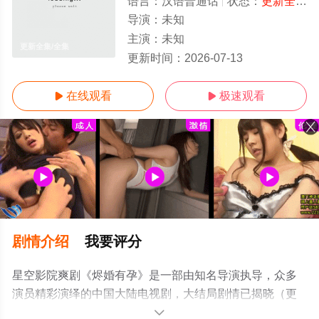
语言：
汉语普通话
状态：
更新全集
-
导演：
未知
主演：
未知
更新全集/全集
更新时间：
2026-07-13
在线观看
极速观看


剧情介绍
我要评分
星空影院爽剧《烬婚有孕》是一部由知名导演执导，众多
演员精彩演绎的中国大陆电视剧，大结局剧情已揭晓（更
新全集），手机免费观看高清无删减完整版电视剧全集就
