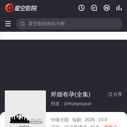






烬婚有孕(全集)
分享

别名：jinhunyouyun
中国大陆
短剧
2026
10.0