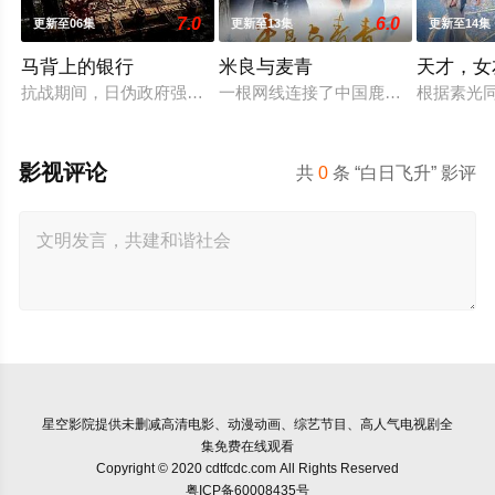
7.0
6.0
更新至06集
更新至13集
更新至14集
马背上的银行
米良与麦青
天才，女
抗战期间，日伪政府强行推广、使用由“中国准备银行”发行的伪
一根网线连接了中国鹿鸣村和英国牛
根据素光
影视评论
共
0
条 “白日飞升” 影评
星空影院
提供未删减高清电影、动漫动画、综艺节目、高人气电视剧全
集免费在线观看
Copyright © 2020 cdtfcdc.com All Rights Reserved
粤ICP备60008435号