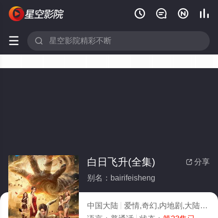






白日飞升(全集)
分享

别名：bairifeisheng
中国大陆
爱情,奇幻,内地剧,大陆
20