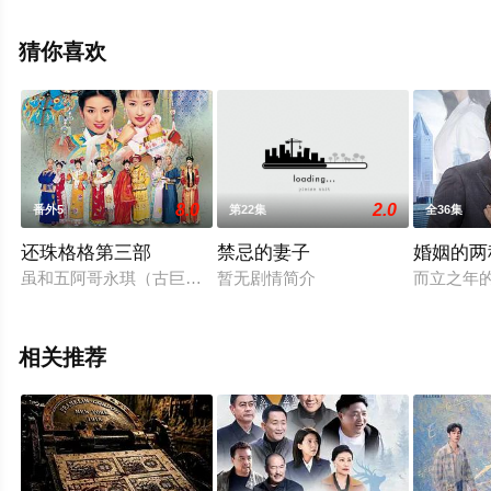
无删减完整版电视剧全集就上星空影视，更多相关信息可
移步至豆瓣电视剧、电视猫或剧情网等平台了解。
猜你喜欢
8.0
2.0
番外5
第22集
全36集
还珠格格第三部
禁忌的妻子
婚姻的两
虽和五阿哥永琪（古巨基 饰）最终结为连理，但是小燕子（黄奕
暂无剧情简介
而立之年
相关推荐