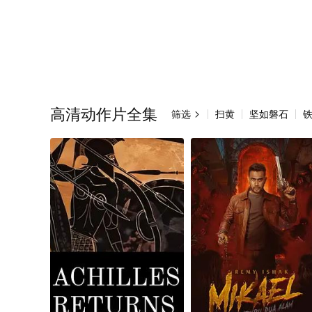
高清动作片全集
筛选
扫黄
坚如磐石
