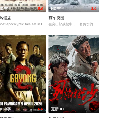
HD中字
9.0
HD中字
3.0
岭遗志
孤军突围
。为了维
底”、“父子情”作为影片的看点
守护单亲母女小茜和依依，被迫出手击杀黑帮一伙而暴露身份。幕后黑手向爷派
ost-apocalyptic tale set in the west Balkans, af
在突出部战役中，一名负伤的美军士兵被困在
HD中字
6.0
更新HD
9.0