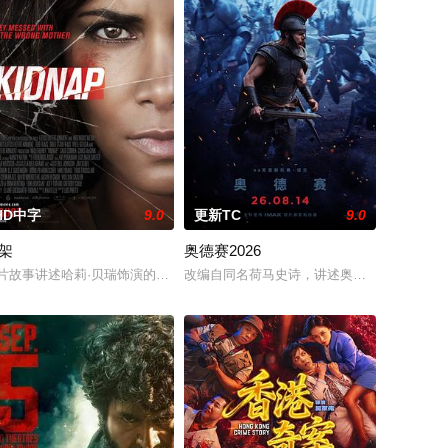
HD中字
9.0
更新TC
9.0
架
奥德赛2026
一个沙漠小镇散心，没曾想遭遇了被陨石辐
t time. Undispu
片故事讲述哈莉·贝瑞饰演的母亲发现儿子失踪后，不顾一切地追击绑架了她儿
改编自同名荷马史诗，讲述奥德修斯（马特·达
一族