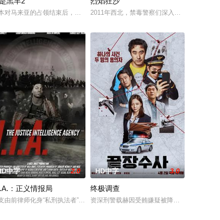
是羔羊2
烈焰狂沙
着重塑造
仗义执言，遭多方联手构陷，蒙谋杀罪入狱
划在碧蓝海域中体验刺激的鲨鱼笼潜水，同时享受奢靡的派对狂欢。然而他们浑
本对马来亚的占领结束后，梅尔在新加坡的特别行动组担任警察。这一次，他
2011年西北，禁毒警察们深入危险境地，与
HD中字
2.0
HD中字
3.0
.I.A.：正义情报局
终极调查
受到了损害，她的团队争先恐后地阻止了一个看不见的敌人，要求在午夜前支付
支由前律师化身“私刑执法者”带领的秘密黑幕行动小队，长期穿梭于暗处，与
资深刑警载赫因受贿嫌疑被降职至乡下警局，