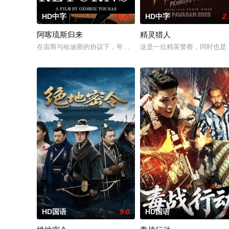
HD中字
10.0
HD中字
2
阿喀琉斯归来
精灵猎人
在宙斯与哈迪斯的协议下，年迈的阿喀琉斯被忒提斯从冥界释放
这是一位精英警察，同时也是
HD国语
9.0
HD国语
9