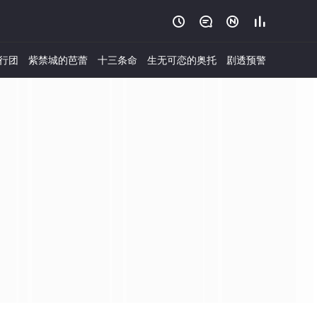




行团
紫禁城的芭蕾
十三条命
生无可恋的奥托
剧透预警