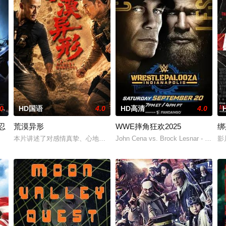
.0
HD国语
4.0
HD高清
4.0
忍
荒漠异形
WWE摔角狂欢2025
绑
企图毁掉他的事业。在搜集证据以洗清自身冤屈的过
本片讲述了对感情真挚、心地善良的沈家驹在爱妻因病去世之后，来到了
John Cena vs. Brock Lesnar - One las
影
新兴宗教“白莲教”暗中煽动百姓，策划推翻德川幕府。为了调查这股势力，狐之