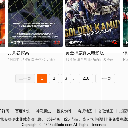
.0
HD中字
1.0
HD中字
4.0
月亮谷探索
黄金神威真人电影版
停
们奉命阻止冷战结束后反美联盟构成的威胁。然而，他们的敌人却出乎意料：
1983年，宿敌泽法尔和戈迪为了月谷居民的命运展开了一场旷日持久的
影片改编自野田悟的同名漫画，讲述了
Re
上一页
1
2
3
...
218
下一页
S订阅
百度蜘蛛
神马爬虫
搜狗蜘蛛
奇虎地图
谷歌地图
必应
空影院
提供未删减高清电影、动漫动画、综艺节目、高人气电视剧全集免费在线
Copyright © 2020 cdtfcdc.com All Rights Reserved