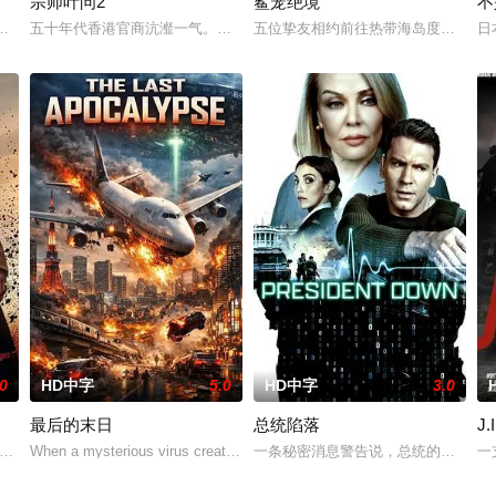
宗师叶问2
鲨笼绝境
不
庭急召其子叶护相见。叶护心知父亲蒙冤，却无力翻
的危害，对社会秩序的破坏为主题，旨在通过电影让观众意识到毒品的可怕，
五十年代香港官商沆瀣一气。英商勾结黑帮强拆工厂压榨劳工，叶问挺身
五位挚友相约前往热带海岛度假，计
日
.0
HD中字
5.0
HD中字
3.0
最后的末日
总统陷落
J
莲 饰）因对在便利店工作的女性·葵一见钟情
ar, Senegal with bombs s
When a mysterious virus created by a Japanese docto
一条秘密消息警告说，总统的起搏器
一