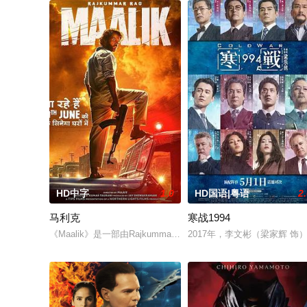
HD中字
1.0
HD国语|粤语
2
马利克
寒战1994
《Maalik》是一部由Rajkummar Rao主演的黑帮剧，预计将
2017年，李文彬（梁家辉 