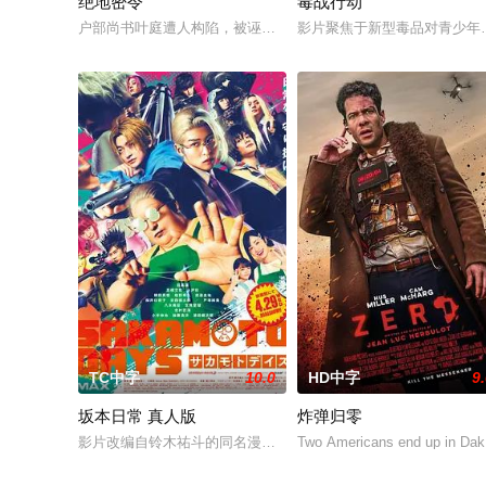
绝地密令
毒战行动
户部尚书叶庭遭人构陷，被诬私贪国库银两，身陷囹圄在即，叶
影片聚焦于新型毒品对青少年
TC中字
10.0
HD中字
9
坂本日常 真人版
炸弹归零
影片改编自铃木祐斗的同名漫画，天才杀手主人公·坂本太郎（目黑
Two Americans end up in Dak