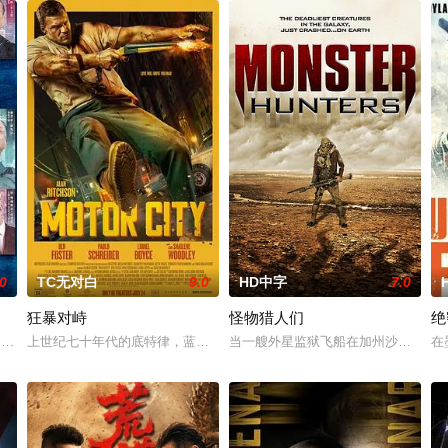
.0
TC无对白
9.0
HD中字
7.0
狂暴对峙
怪物猎人们
绝
是一个关于一个人在黑社会上台的扣
饰）突然失踪，与此同时，蔡元祺在英国惨遭暗杀。为此，刘杰辉（郭富城 饰）向
上世纪七十年代的底特律，蓝领工人约翰·米勒爱上了女孩索菲亚，却不
当一艘外星监狱飞船在加州沙漠坠毁时
在