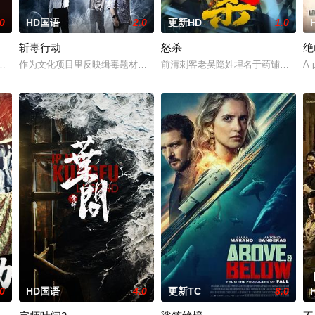
.0
HD国语
2.0
更新HD
1.0
斩毒行动
怒杀
绝
至现代世界，他必须直面新世界的暴力法则与旧神的
精灵猎手。在调查一系列血腥谋杀案的过程中，他面临着来自超自然界的威胁
作为文化项目里反映缉毒题材的电影《斩毒行动》以“枪战”、“战友情”、“卧
前清刺客老吴隐姓埋名于药铺，却为
A p
.0
HD国语
4.0
更新TC
8.0