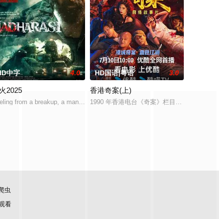
HD中字
4.0
HD国语|粤语
3.0
火2025
香港奇案(上)
并非他们
战斗。泽法尔一直在努力窃取民众的生命
被冠以“不死之身杉元”之名的原军人杉元佐一与阿依努族少女阿希莉帕一起
eling from a breakup, a man with a tragic past be
1990 年香港电台《奇案》栏目讲述四则故
爬虫
观看