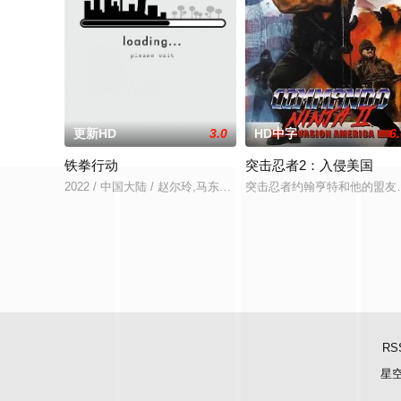
更新HD
3.0
HD中字
6
铁拳行动
突击忍者2：入侵美国
2022 / 中国大陆 / 赵尔玲,马东延,秦楚明,梅铃,张伟东,颜嫣
突击忍者约翰亨特和他的盟友
RS
星