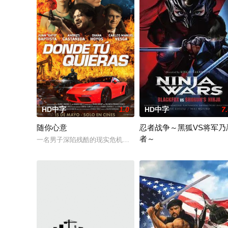
HD中字
1.0
HD中字
7
随你心意
忍者战争～黑狐VS将军乃
者～
一名男子深陷残酷的现实危机，昔日儿时的挚友竟然暗中陷害，
故事发生在江户时代。神秘的