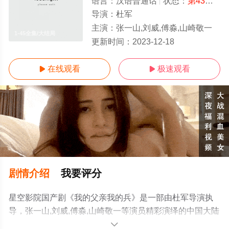
语言：
汉语普通话
状态：
第43集
- 
导演：
杜军
主演：
张一山,刘威,傅淼,山崎敬一
1-45全集/大结局
更新时间：
2023-12-18
在线观看
极速观看


剧情介绍
我要评分
星空影院国产剧《我的父亲我的兵》是一部由杜军导演执
导，张一山,刘威,傅淼,山崎敬一等演员精彩演绎的中国大陆
电视剧，大结局剧情已揭晓（1-45全集），手机免费观看
