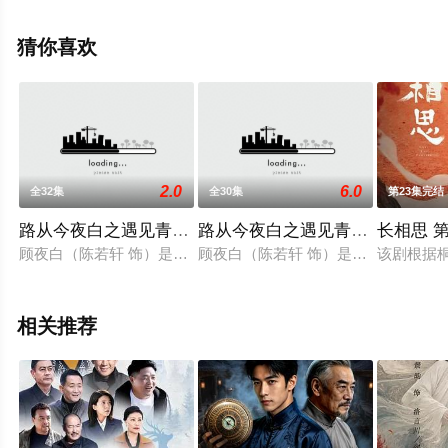
高清无删减完整版电视剧全集就上星空影视，更多相关信
息可移步至豆瓣电视剧、电视猫或剧情网等平台了解。
猜你喜欢
2.0
6.0
全32集
全30集
第23集完结
路从今夜白之遇见青春DVD
路从今夜白之遇见青春TV版
长相思 
顾夜白（陈若轩 饰）是公认的天才画家，却因为一段灰暗的过去
顾夜白（陈若轩 饰）是公认的天才
该剧根据
相关推荐