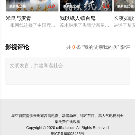
6.0
6.0
更新第13集
更新第10集
更新第20集
米良与麦青
我以纸人镇百鬼
长夜如歌
一根网线连接了中国鹿鸣村和英国牛津，麦香通过视频向米良宣
苏木继承了失踪父亲留下的白事馆，
讲述了黎
影视评论
共
0
条 “我的父亲我的兵” 影评
星空影院
提供未删减高清电影、动漫动画、综艺节目、高人气电视剧全
集免费在线观看
Copyright © 2020 cdtfcdc.com All Rights Reserved
粤ICP备60008435号