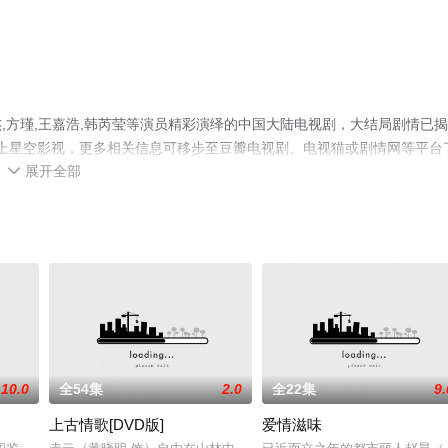
,方瑾,王嘉浩,韩芮莹等演员精彩演绎的中国大陆电视剧，大结局剧情已
就上星空影视，更多相关信息可移步至豆瓣电视剧、电视猫或剧情网等平台
展开全部

10.0
全54集
2.0
全22集
9.
上古情歌[DVD版]
爱情滋味