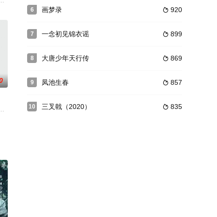
为上海那
艺，年纪轻轻即在江湖之中已有名气。一次偶
泉 饰）、古丽红（吴越 饰）和叶茂（蒋竹青 饰）同在报社当记者，人称“三
画梦录
920
6

一念初见锦衣谣
899
7

大唐少年天行传
869
8

0
凤池生春
857
9

三叉戟（2020）
835
10

，往日宁
直十分要好，然而，陶雨桐却颇受不了余峥那
馆的销售总监，他与初来乍到便出任图书馆总经理的张一蕾（邵芸饰）水火不