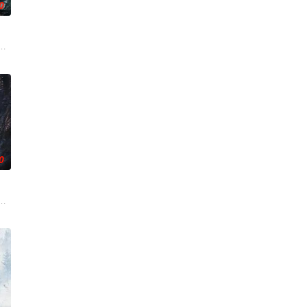
0
狱，便全
相对、父母冤案、连环下毒……她于绝境中步步
家连载漫画《吾凰在上》。
0
休的对立
从恨意中涅槃重生，借私生女桑落的身份入住程
伟霆 饰）与吴老狗（曾舜晞 饰）强强联手，携手霍仙姑（陈瑶 饰）与九门诸