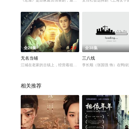
《老屋》是部家庭言情喜剧，通过一个四世同堂家庭在家中四合
女性社会选择剧《上海女子
全24集
2.0
全38集
无名当铺
三八线
江城在老家的古镇上，经营着祖上传承下来的一间“无名当铺”，
李长顺（张国强 饰）在鸭
相关推荐