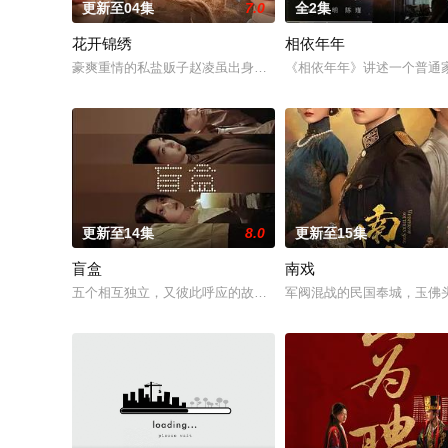
更新至04集
7.0
全2集
花开锦绣
相依年年
豪爽重情的私盐贩子赵凌虽出身草莽，却心怀壮志，他结识了遭
《相依年年》讲述一个普通
更新至14集
8.0
更新至15集
盲盒
南戏
五个相互独立，又彼此呼应的故事——用一场精心策划的“夏令营”
军阀混战的民国奉城，玉佛