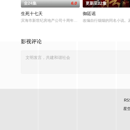
全24集
6.0
更新至22集
生死十七天
御廷谣
滨海市新世纪房地产公司十周年庆典之际，恰是梅园小区工程招
改编自行烟烟的同名小说。
影视评论
RS
星