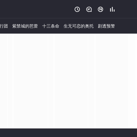




行团
紫禁城的芭蕾
十三条命
生无可恋的奥托
剧透预警