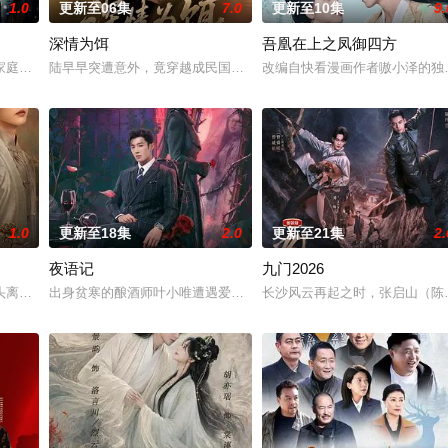
1.0
更新至06集
7.0
更新至10集
9.
深情为饵
吾凰在上之凤御四方
人诬陷私通的世家名媛小姐傅庭芸，被迫一起逃亡，
家庭的生活，故事很简单：艾文静的丈夫少年时过失杀人，为防有朝一日事发入
陆早早突遭意外，竟穿越成民国少夫人苏沐晚，醒来，却是丈夫枪口
改编自快看漫画作者嗷小泽的独
1.0
更新至18集
2.0
更新至21集
2.
夜语记
九门2026
完成复仇的受害者；临终前与遗憾和解的“无用
头离奇失窃，戏班主横尸戏台，将冷血少帅许又安与昆曲名伶荣筱楠推向不死不
出身贫寒的酿酒师叶小唯遭遇爱人程桉、恩师林晚媚的双重背叛。她
长沙风云再起之时，张启山（陈