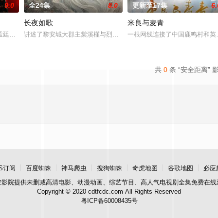
9.0
全24集
8.0
更新至17集
6.
长夜如歌
米良与麦青
标激战正酣之时。公司董事长总经理程纪州的儿子冬
孟廷辉，大平王朝有史以来个以女子进士科三元及第入翰林院的奇女子。十年前
讲述了黎安城大郡主棠溪槿与烈云峥之间曲折动人的情感，以及他们
一根网线连接了中国鹿鸣村和英
共
0
条 “安全距离” 
S订阅
百度蜘蛛
神马爬虫
搜狗蜘蛛
奇虎地图
谷歌地图
必应
空影院
提供未删减高清电影、动漫动画、综艺节目、高人气电视剧全集免费在线
Copyright © 2020 cdtfcdc.com All Rights Reserved
粤ICP备60008435号