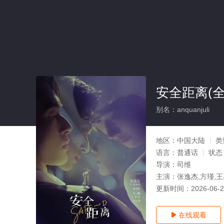
安全距离(全
别名：anquanjuli
地区：
中国大陆
类
语言：
普通话
状态
导演：
司维
主演：
张逸杰,方瑾,
更新时间：
2026-06-
在线观看
