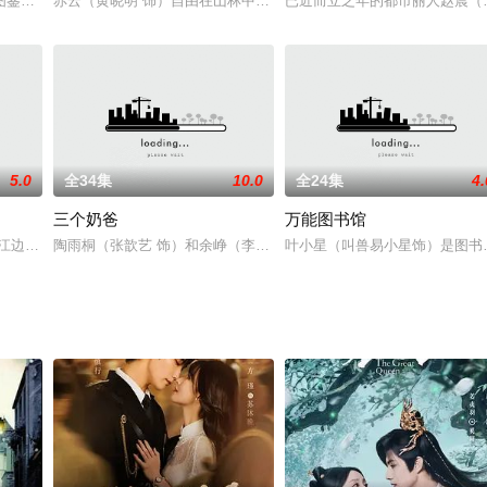
院面临拆迁所表现出来的差异，反映出不同年龄、不
图鉴》，讲述了小镇姑娘罗海燕（王真儿饰）大学毕业后选择留在上海，立志成
赤云（黄晓明 饰）自由在山林中长大，摸爬滚打之间练就了一身好武
已近而立之年的都市丽人赵晨（袁
5.0
全34集
10.0
全24集
4.
三个奶爸
万能图书馆
以及一块随身佩戴的八卦护身铜镜，据说此镜能够
绿江边诞生长大，某日，他深爱的土地和赖以生存的村庄遭到了美军飞机的轰炸
陶雨桐（张歆艺 饰）和余峥（李晨 饰）结婚多年，彼此之间感情一
叶小星（叫兽易小星饰）是图书