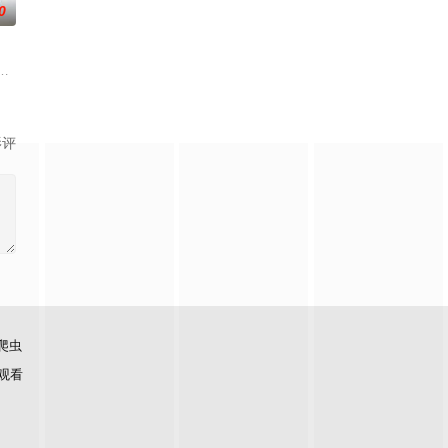
0
的她被他
在复杂局势中坚守初心、勇敢面对困难的爱情故
国牛津，麦香通过视频向米良宣告：婚不结了。鹿鸣村开了锅，村民大骂麦香
影评
爬虫
观看