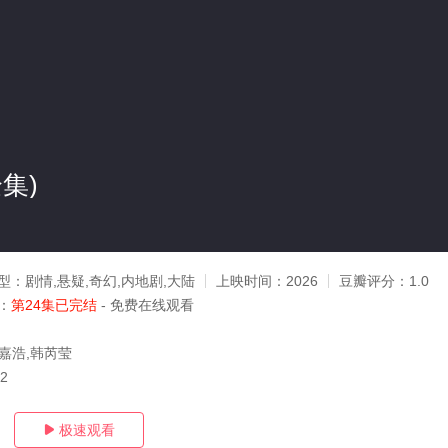
集)
型：
剧情,悬疑,奇幻,内地剧,大陆
上映时间：
2026
豆瓣评分：
1.0
：
第24集已完结
- 免费在线观看
王嘉浩,韩芮莹
22
极速观看
