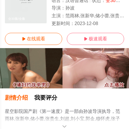
语言：
汉语普通话
状态：
全30集
- 
导演：
孙波
主演：
范雨林,张新华,储小蕾,张贵生,刘超,刘小宝,郭金,穆怀虎,张子健,王玉璋,孙德利,高婷婷,钱卫东,鲁玉杰,纪
全30集/全集
更新时间：
2023-12-08
在线观看
极速观看


剧情介绍
我要评分
星空影院国产剧《第一速度》是一部由孙波导演执导，范
雨林,张新华,储小蕾,张贵生,刘超,刘小宝,郭金,穆怀虎,张子
健,王玉璋,孙德利,高婷婷,钱卫东,鲁玉杰,纪永伦,张兴泽,夏
