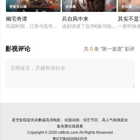
5.0
1.0
更新至15集
全36集
全16集
幽宅奇谭
兵自风中来
其实不是
民国时期，江淮与迅哥组成说书班子，偶遇“白天人住屋，晚上鬼占
该剧讲述了在396旅与陆军步兵学院
一群怀揣
影视评论
共
0
条 “第一速度” 影评
星空影院
提供未删减高清电影、动漫动画、综艺节目、高人气电视剧全
集免费在线观看
Copyright © 2020 cdtfcdc.com All Rights Reserved
粤ICP备60008435号