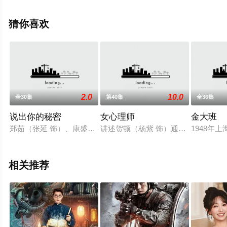
小龙等演员精彩演绎的中国大陆电视剧，大结局剧情已揭
晓（全30集），手机免费观看高清无删减完整版电视剧全
猜你喜欢
集就上星空影视，更多相关信息可移步至豆瓣电视剧、电
视猫或剧情网等平台了解。
2.0
10.0
全30集
第40集
全36集
说出你的秘密
女心理师
金大班
郑茹（张延 饰）、康盛邦（于洋 饰）等大学读的是心理学，毕业
讲述贺顿（杨紫 饰）通过心理咨询
1948年
相关推荐