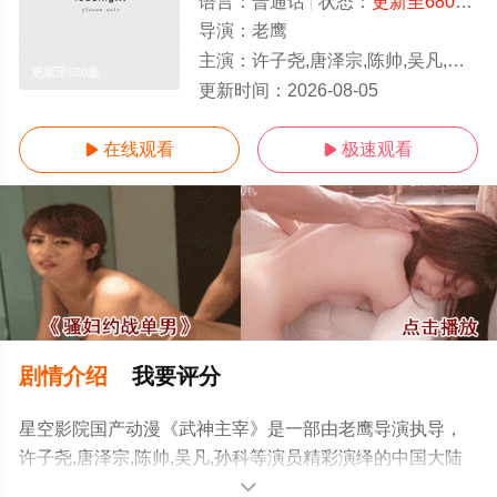
语言：
普通话
状态：
更新至680集
-
导演：
老鹰
主演：
许子尧,唐泽宗,陈帅,吴凡,孙科
更新至680集
更新时间：
2026-08-05
在线观看
极速观看


剧情介绍
我要评分
星空影院国产动漫《武神主宰》是一部由老鹰导演执导，
许子尧,唐泽宗,陈帅,吴凡,孙科等演员精彩演绎的中国大陆
动漫，手机免费观看高清无删减完整版动漫全集就上星空
