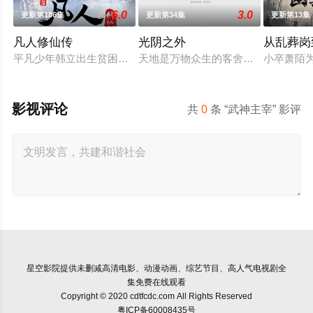
6.0
3.0
更新第186集
更新第34集
更新第13集
凡人修仙传
光阴之外
从乱葬岗
平凡少年韩立出生贫困，为了让家人过上更好的生活，自愿前去
天地是万物众生的客舍，光阴是古往
小卒萧陌
影视评论
共
0
条 “武神主宰” 影评
星空影院
提供未删减高清电影、动漫动画、综艺节目、高人气电视剧全
集免费在线观看
Copyright © 2020 cdtfcdc.com All Rights Reserved
粤ICP备60008435号