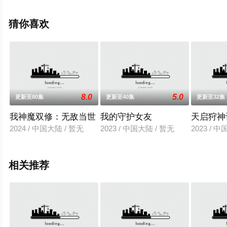
费观看高清无删减完整版动漫全集就上星空影视，更多相
关信息可移步至豆瓣动漫、电视猫或剧情网等平台了解。
猜你喜欢
8.0
5.0
更新至80集
更新至40集
更新至32集
我神魔双修：无敌当世
我的守护女友
天启狩神
2024 / 中国大陆 / 暂无
2023 / 中国大陆 / 暂无
2023 / 
相关推荐