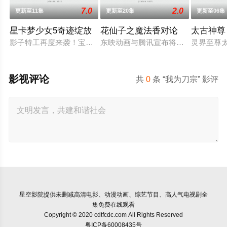
7.0
2.0
更新至11集
更新至20集
更新至06集
星卡梦少女5奇迹绽放
花仙子之魔法香对论
太古神尊
影子特工再度来袭！宝石族精灵竟然成了关键所在！东方桃子与
东映动画与腾讯宣布将联手打造『花
灵界至尊
影视评论
共
0
条 “我为刀宗” 影评
星空影院
提供未删减高清电影、动漫动画、综艺节目、高人气电视剧全
集免费在线观看
Copyright © 2020 cdtfcdc.com All Rights Reserved
粤ICP备60008435号