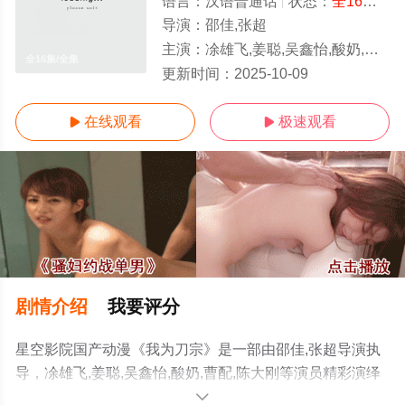
语言：
汉语普通话
状态：
全16集
- 
导演：
邵佳,张超
主演：
凃雄飞,姜聪,吴鑫怡,酸奶,曹配,陈大刚
全16集/全集
更新时间：
2025-10-09
在线观看
极速观看


剧情介绍
我要评分
星空影院国产动漫《我为刀宗》是一部由邵佳,张超导演执
导，凃雄飞,姜聪,吴鑫怡,酸奶,曹配,陈大刚等演员精彩演绎
的中国大陆动漫，大结局剧情已揭晓（全16集），手机免
