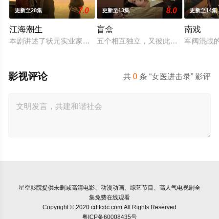
7.0
8.0
更新至28集
更新至13集
更新至14集
江海潮生
盲盒
南戏
本剧讲述了状元实业家张謇创办大生企业，实业报国的故事。甲
五个相互独立，又彼此呼应的故事——
军阀混战
影视评论
共
0
条 “女医进击录” 影评
星空影院
提供未删减高清电影、动漫动画、综艺节目、高人气电视剧全
集免费在线观看
Copyright © 2020 cdtfcdc.com All Rights Reserved
粤ICP备60008435号