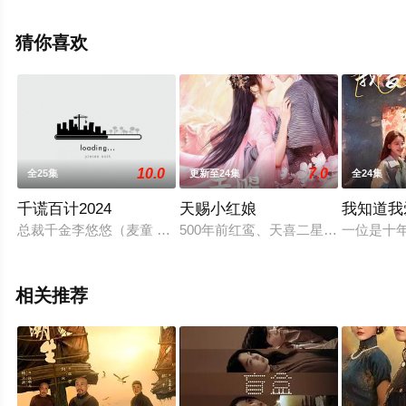
晓（1-1全集），手机免费观看高清无删减完整版电视剧全
集就上星空影视，更多相关信息可移步至豆瓣电视剧、电
猜你喜欢
视猫或剧情网等平台了解。
10.0
7.0
全25集
更新至24集
全24集
千谎百计2024
天赐小红娘
我知道我
总裁千金李悠悠（麦童 饰）和赘婿宁阳（杨业明 饰）的婚礼上
500年前红鸾、天喜二星大战九尾狐
一位是十
相关推荐