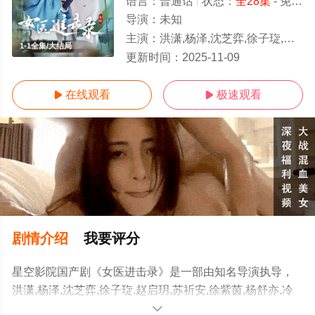
语言：
普通话
状态：
全28集
- 免费在线观看
导演：
未知
主演：
洪潇,杨泽,沈芝弈,徐子琁,赵启玥,苏祈安,徐紫茵,杨舒亦,冷恋柔
1-1全集/大结局
更新时间：
2025-11-09
在线观看
极速观看


剧情介绍
我要评分
星空影院国产剧《女医进击录》是一部由知名导演执导，
洪潇,杨泽,沈芝弈,徐子琁,赵启玥,苏祈安,徐紫茵,杨舒亦,冷
恋柔等演员精彩演绎的中国大陆电视剧，大结局剧情已揭
