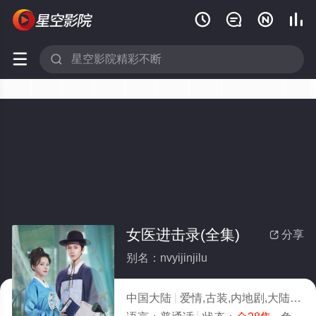






女医进击录(全集)
分享

别名：nvyijinjilu
中国大陆
爱情,古装,内地剧,大陆
20