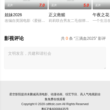
7.0
5.0
正片
正片
正片
姐妹2026
正义救赎
午夜之花
改编自英国电影《爱丽丝的失踪》为了给弟弟的手术费筹钱，海
莉莉联合男友二毛假绑架骗父王总20
一个生活
影视评论
共
0
条 “三滴血2025” 影评
星空影院
提供未删减高清电影、动漫动画、综艺节目、高人气电视剧全
集免费在线观看
Copyright © 2020 cdtfcdc.com All Rights Reserved
粤ICP备60008435号