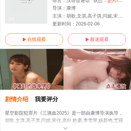
语言：
汉语普通话
状态：
正片/高清
导演：
康博
主演：
胡歌,文淇,高子淇,闫妮,宋佳,高叶,欧豪,李雪琴,杨新鸣,艾丽娅,马迎春,张奕聪,王悦伊,张本煜,汪铎,刘千
正片
更新时间：
2026-02-06
在线观看
极速观看


剧情介绍
我要评分
星空影院犯罪片《三滴血2025》是一部由康博导演执导，
胡歌,文淇,高子淇,闫妮,宋佳,高叶,欧豪,李雪琴,杨新鸣,艾丽
娅,马迎春,张奕聪,王悦伊,张本煜,汪铎,刘千慈等演员精彩演
