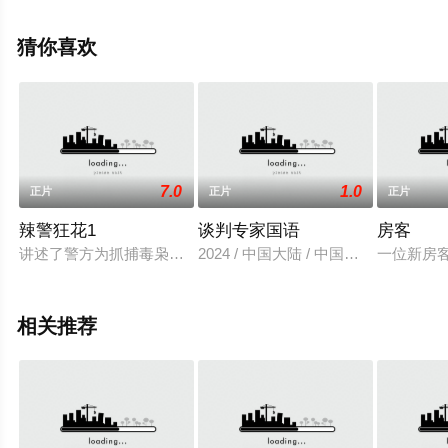
绎的中国大陆电影，手机免费观看高清无删减完整版电影
大全就上星空影视，更多相关信息可移步至豆瓣电影、电
猜你喜欢
视猫或剧情网等平台了解。
7.0
1.0
正片
正片
正片
辣警狂花1
谈判专家国语
房客
讲述了警方为抓捕毒枭赵文玖，安排特警队员唐诗雨接近赵文玖
2024 / 中国大陆 / 中国香港 / ,
一位新房
相关推荐