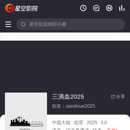






三滴血2025
分享

别名：sandixue2025
中国大陆
犯罪
2025
3.0