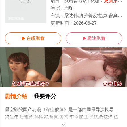
语言：
汉语普通话
状态：
更新第26集
导演：
周琛
主演：
梁达伟,唐雅菁,孙恺寅,曹真,黄莺,李卓霆,王宇航,桑毓泽,伍凯立,林子渝,杨博宇,李程远,苗子,潘丹妮,杜晴
更新第26集
更新时间：
2026-06-27
在线观看
极速观看


剧情介绍
我要评分
星空影院国产动漫《深空彼岸》是一部由周琛导演执导，
梁达伟,唐雅菁,孙恺寅,曹真,黄莺,李卓霆,王宇航,桑毓泽,伍
凯立,林子渝,杨博宇,李程远,苗子,潘丹妮,杜晴晴,黄蓉,张桐
