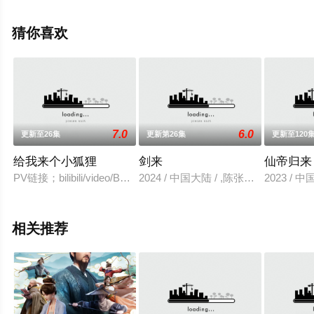
铭,袁国庆等演员精彩演绎的中国大陆动漫，手机免费观看
高清无删减完整版动漫全集就上星空影视，更多相关信息
猜你喜欢
可移步至豆瓣动漫、电视猫或剧情网等平台了解。
7.0
6.0
更新至26集
更新第26集
更新至120
给我来个小狐狸
剑来
仙帝归来
PV链接；bilibili/video/BV1UF411c7is
2024 / 中国大陆 / ,陈张太康,李敏
2023 / 
相关推荐