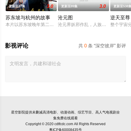
3.0
3.0
更新至17集
更新至89集
更新至538
苏东坡与杭州的故事
沧元图
逆天至尊
本片以苏东坡晚年第二次赴任杭州，与老友佛印（一心想将苏东
沧元界妖邪作乱，人族饱受摧残，主
整个宇宙
影视评论
共
0
条 “深空彼岸” 影评
星空影院
提供未删减高清电影、动漫动画、综艺节目、高人气电视剧全
集免费在线观看
Copyright © 2020 cdtfcdc.com All Rights Reserved
粤ICP备60008435号