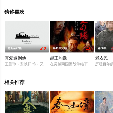
费观看高清无删减完整版电视剧全集就上星空影视，更多
相关信息可移步至豆瓣电视剧、电视猫或剧情网等平台了
猜你喜欢
解。
2.0
1.0
更新至27集
第41集完结
第60集
真爱遇到他
越王勾践
老农民
王曼玲（安以轩 饰）又一次被甩后负气发誓要在一年之内把自己
在吴越两国因战争结下仇怨的背景下，
历经百年
相关推荐