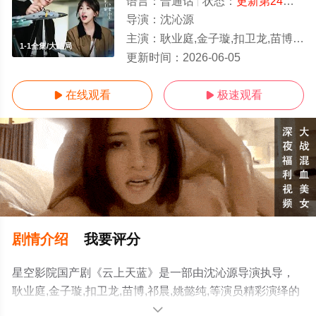
语言：
普通话
状态：
更新第24集
- 
导演：
沈沁源
主演：
耿业庭,金子璇,扣卫龙,苗博,祁晨,姚懿纯,
1-1全集/大结局
更新时间：
2026-06-05
在线观看
极速观看


剧情介绍
我要评分
星空影院国产剧《云上天蓝》是一部由沈沁源导演执导，
耿业庭,金子璇,扣卫龙,苗博,祁晨,姚懿纯,等演员精彩演绎的
中国大陆电视剧，大结局剧情已揭晓（1-1全集），手机免
