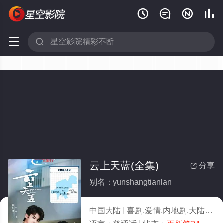






云上天蓝(全集)
分享

别名：yunshangtianlan
中国大陆
喜剧,爱情,内地剧,大陆
20