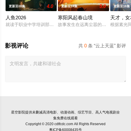
4.0
5.0
更新至09集
更新至14集
更新至16集
人鱼2026
寒阳风起春山境
天才，女
就读于职业中学培训部的花季女生苏琳（黄杨钿甜 饰），虽自小
故事发生在远离尘嚣的春日山野，两
根据素光
影视评论
共
0
条 “云上天蓝” 影评
星空影院
提供未删减高清电影、动漫动画、综艺节目、高人气电视剧全
集免费在线观看
Copyright © 2020 cdtfcdc.com All Rights Reserved
粤ICP备60008435号