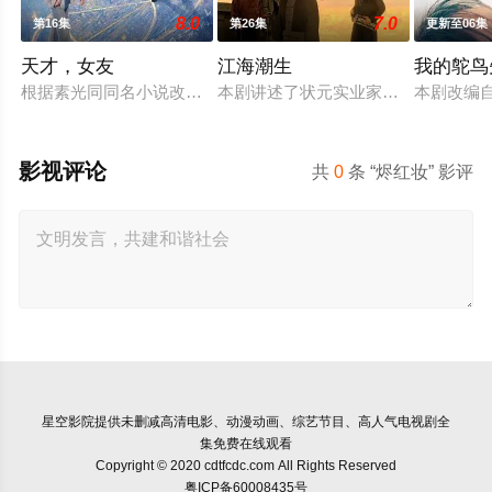
8.0
7.0
第16集
第26集
更新至06集
天才，女友
江海潮生
我的鸵鸟
根据素光同同名小说改编。江逾白长大以后，林知夏忽然对他说
本剧讲述了状元实业家张謇创办大生
本剧改编
影视评论
共
0
条 “烬红妆” 影评
星空影院
提供未删减高清电影、动漫动画、综艺节目、高人气电视剧全
集免费在线观看
Copyright © 2020 cdtfcdc.com All Rights Reserved
粤ICP备60008435号