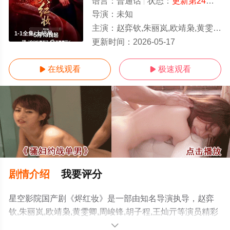
语言：
普通话
状态：
更新第24集
- 
导演：
未知
主演：
赵弈钦,朱丽岚,欧靖枭,黄雯卿,周峻锋,胡子程,王灿亓
1-1全集/大结局
更新时间：
2026-05-17
在线观看
极速观看


剧情介绍
我要评分
星空影院国产剧《烬红妆》是一部由知名导演执导，赵弈
钦,朱丽岚,欧靖枭,黄雯卿,周峻锋,胡子程,王灿亓等演员精彩
演绎的中国大陆电视剧，大结局剧情已揭晓（1-1全集），
