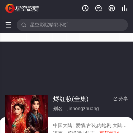






烬红妆(全集)
分享

别名：jinhongzhuang
中国大陆
爱情,古装,内地剧,大陆
20