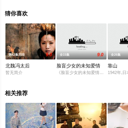
手机免费观看高清无删减完整版电视剧全集就上星空影
视，更多相关信息可移步至豆瓣电视剧、电视猫或剧情网
猜你喜欢
等平台了解。
9.0
9.0
第42集完结
全15集
全26集
北魏冯太后
脸盲少女的未知爱情
靠山
暂无简介
《脸盲少女的未知爱情》讲述的是少
1942年
相关推荐