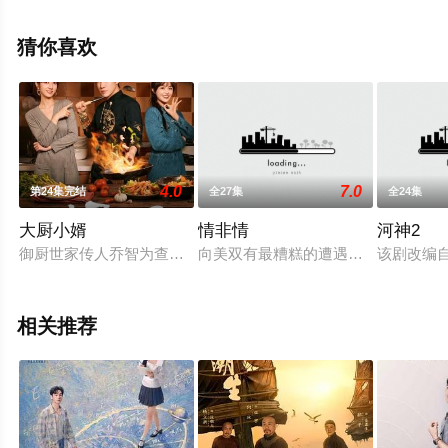
剧全集就上星空影视，更多相关信息可移步至豆瓣电视
剧、电视猫或剧情网等平台了解。
猜你喜欢
4.0
7.0
第24集完结
全27集
全24集
大厨小婿
情非情
河神2
御厨世家传人乔智为查清爷爷乔四海被害真相、夺回乔家荣耀，
向美双有最糟糕的遭遇，却在跌宕的命
该剧改编
相关推荐