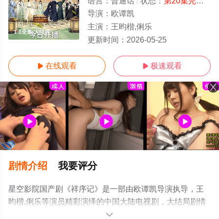
语言：
普通话
状态：
第20集完结
- 
导演：
欧谭凯
主演：
王昀楷,俐乐
1-1全集/大结局
更新时间：
2026-05-25
在线观看
极速观看


剧情介绍
我要评分
星空影院国产剧《祥序记》是一部由欧谭凯导演执导，王
昀楷,俐乐等演员精彩演绎的中国大陆电视剧，大结局剧情
已揭晓（1-1全集），手机免费观看高清无删减完整版电视
