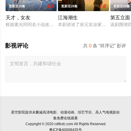
8.0
7.0
更新至18集
更新至28集
更新至28集
天才，女友
江海潮生
第五立面
根据素光同同名小说改编。江逾白长大以后，林知夏忽然对他说
本剧讲述了状元实业家张謇创办大生
该剧围绕
影视评论
共
0
条 “祥序记” 影评
星空影院
提供未删减高清电影、动漫动画、综艺节目、高人气电视剧全
集免费在线观看
Copyright © 2020 cdtfcdc.com All Rights Reserved
粤ICP备60008435号