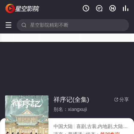






祥序记(全集)
分享

别名：xiangxuji
中国大陆
喜剧,古装,内地剧,大陆
20