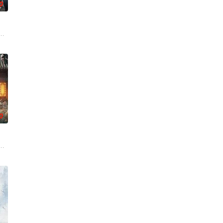
0
求真打
各展所长创办旅行社。他们以当地的特色人文
馆，本想低调扎纸维生，却因一具流血的新娘纸人卷入了一场跨越十年的惊天
0
休的对立
从恨意中涅槃重生，借私生女桑落的身份入住程
子，偶遇“白天人住屋，晚上鬼占房”的阴阳宅，江淮被掳走配“阴婚”。他与女