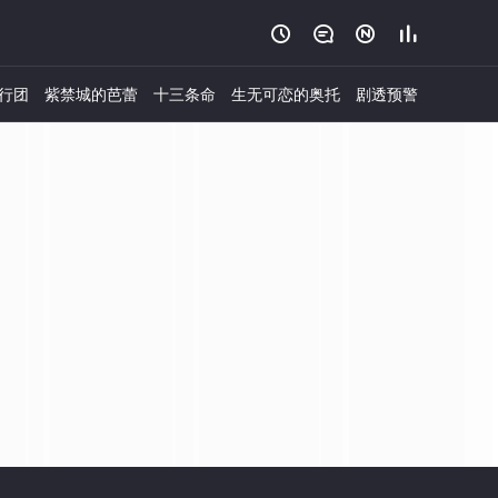




行团
紫禁城的芭蕾
十三条命
生无可恋的奥托
剧透预警