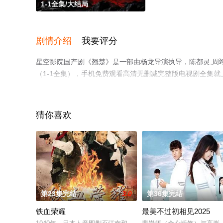
1-1全集/大结局
剧情介绍
我要评分
星空影院国产剧《翘楚》是一部由杨龙导演执导，陈都灵,周翊
（1-1全集），手机免费观看高清无删减完整版电视剧全集
解。
猜你喜欢
第23集完结
3.0
第36集完结
铁血荣耀
最美不过初相见2025