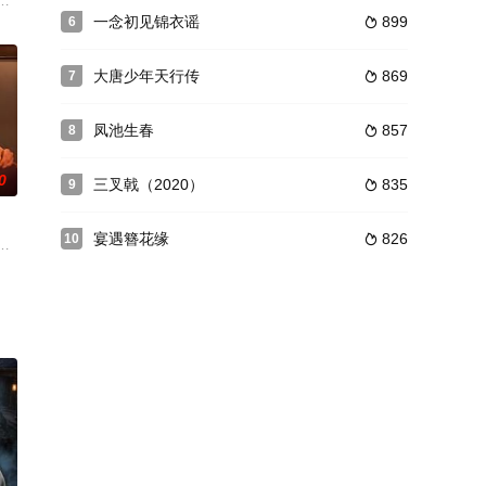
他们失去
众警民配合上下一心，成功摧毁了反派胡正荣的
陆衍是私人医院的主治医师。结婚五年，二人生了一个可爱的女儿陆嘉嘉。一
一念初见锦衣谣
899
6

大唐少年天行传
869
7

凤池生春
857
8

0
三叉戟（2020）
835
9

宴遇簪花缘
826
10

场出逃，
错之下用不同的身份从相识相知到真诚相爱，
远飞集团的千金许诺（何瑞贤 饰）从小生长在父母溺爱中，从国外留学深造归