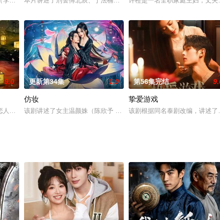
了袁向辰的副官代名扬，设下毒计，将袁向辰部
（李玹雨饰）相识于高中，热恋于大学时代，分手于慌乱迷失的大学毕业季，当
本片讲述了刑警傅北辰、丁法楠二人齐心合力，并成功与广大热心群
许橙是一名全职家庭主妇，丈夫
9.0
更新第34集
1.0
第56集完结
9.
仿妆
挚爱游戏
恋人，但造化弄人，吕芍却成为了皇子李敦的母妃。为摆脱李敦，吕芍计划了一
该剧讲述了女主温颜姝（陈欣予 饰）和男主慕寒（管栎 饰）阴差阳
该剧根据同名泰剧改编，讲述了