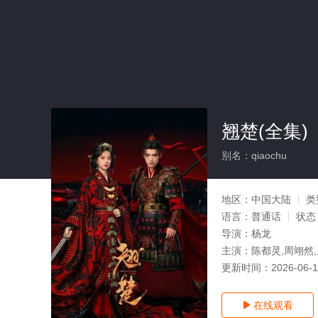
翘楚(全集)
别名：qiaochu
地区：
中国大陆
类
语言：
普通话
状态
导演：
杨龙
主演：
陈都灵,周翊然,
更新时间：
2026-06-
在线观看
