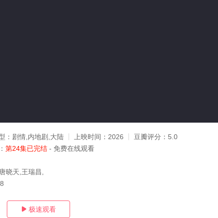
型：
剧情,内地剧,大陆
上映时间：
2026
豆瓣评分：
5.0
：
第24集已完结
- 免费在线观看
唐晓天,王瑞昌,
18
极速观看
