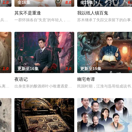
1.0
全16集
8.0
全10集
6.
其实不是重逢
我以纸人镇百鬼
强强联手，携手霍仙姑（陈瑶 饰）与九门诸人
军步兵学院联合举办的小型军事演习中，郭子剑因不满演习流于形式，假传指令要
一群怀揣各自“失意”的年轻人，在沿海小城南安相遇相知，他们决心
苏木继承了失踪父亲留下的白事
1.0
更新至16集
2.0
更新至15集
5.
夜语记
幽宅奇谭
与童年时因一场意外落下身体残缺的少年顾铭夕（
头离奇失窃，戏班主横尸戏台，将冷血少帅许又安与昆曲名伶荣筱楠推向不死不
出身贫寒的酿酒师叶小唯遭遇爱人程桉、恩师林晚媚的双重背叛。她
民国时期，江淮与迅哥组成说书班