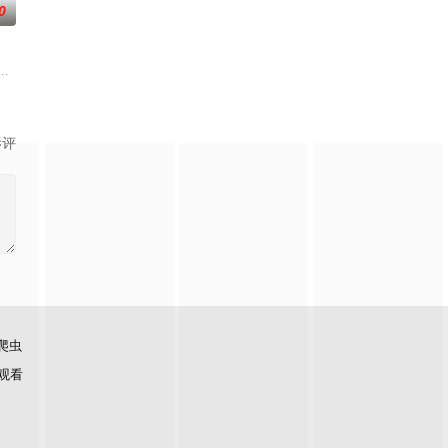
0
的爱情故
币。根据党中央指示，高景波、徐邵梁、孙希
国牛津，麦香通过视频向米良宣告：婚不结了。鹿鸣村开了锅，村民大骂麦香
影评
爬虫
观看