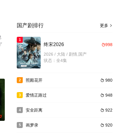
国产剧排行
更多

晓
1
了
终宋2026
998

2026 / 大陆 / 剧情,国产
状态：全4集
照殿花开
980
2

爱情正路过
948
3

安全距离
922
4

0
画梦录
920
5
