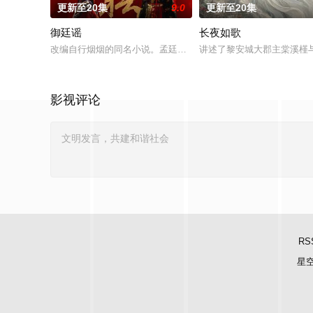
更新至20集
9.0
更新至20集
御廷谣
长夜如歌
改编自行烟烟的同名小说。孟廷辉，大平王朝有史以来个以女子
讲述了黎安城大郡主棠溪槿
影视评论
RS
星