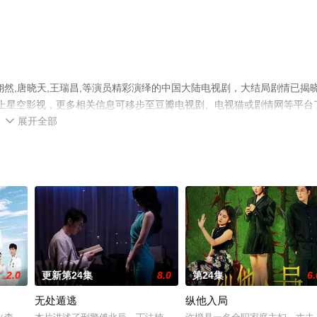
然,唐晓天,王瑞昌,等演员精彩演绎的中国大陆电视剧，大结局剧情已揭
就上星空影视，更多相关信息可移步至豆瓣电视剧、电视猫或剧情网等平台
展开全部

2.0
更新第24集
8.0
第24集
6.
无处遁逃
​纵他入局​