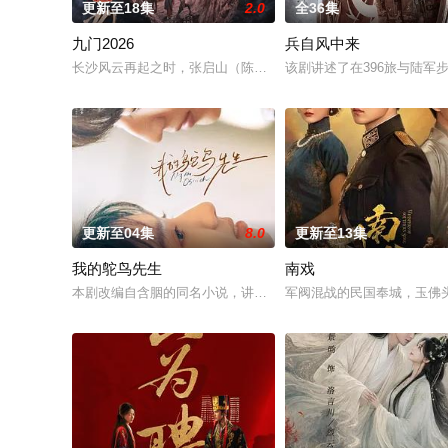
更新至18集
2.0
全36集
九门2026
兵自风中来
长沙风云再起之时，张启山（陈伟霆 饰）与吴老狗（曾舜晞 饰）
该剧讲述了在396旅与陆
更新至04集
8.0
更新至13集
我的鸵鸟先生
南戏
本剧改编自含胭的同名小说，讲述了邻家女孩庞倩（苏晓彤 饰）
军阀混战的民国奉城，玉佛