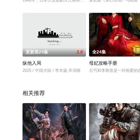
1940年，日本人意图剿灭江南和江北的新四军。日军策反并安插
裴岩妍（余心恬饰）与高嵩
更新第24集
1.0
全24集
纵他入局
母妃攻略手册
2025 / 中国大陆 / 李木扬,辛润茜
吕芍和李敦曾是一对相爱的
相关推荐