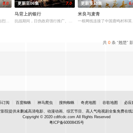
8.0
更新至06集
7.0
更新至13集
6.
马背上的银行
米良与麦青
进士科三元及第入翰林院的奇女子。十年前的她被他
与烈云峥之间曲折动人的情感，以及他们在复杂局势中坚守初心、勇敢面对困难
抗战期间，日伪政府强行推广、使用由“中国准备银行”发行的伪钞货
一根网线连接了中国鹿鸣村和英
共
0
条 “翘楚” 
S订阅
百度蜘蛛
神马爬虫
搜狗蜘蛛
奇虎地图
谷歌地图
必应
空影院
提供未删减高清电影、动漫动画、综艺节目、高人气电视剧全集免费在线
Copyright © 2020 cdtfcdc.com All Rights Reserved
粤ICP备60008435号