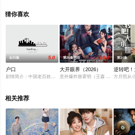
看高清无删减完整版电视剧全集就上星空影视，更多相关
信息可移步至豆瓣电视剧、电视猫或剧情网等平台了解。
猜你喜欢
5.0
10.0
全25集
第26集完结
第14集
户口
大开眼界（2026）
逆转吧！
剧情简介：中国老百姓是家家有户口，人人都在户口簿上，户口
意外爆炸致霍明（王森 饰）失忆成为
方月熙从
相关推荐