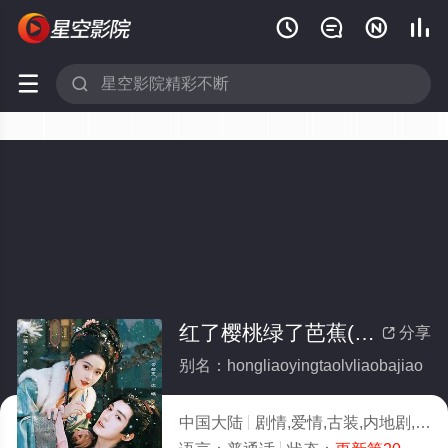






红了樱桃绿了芭蕉(全集)
分享

别名：hongliaoyingtaolvliaobajiao
中国大陆
剧情,爱情,古装,内地剧,大陆