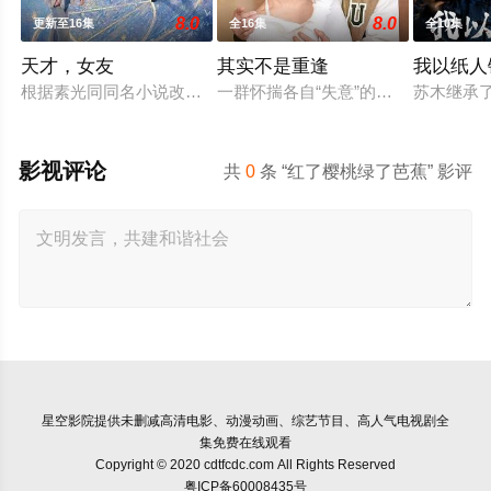
8.0
8.0
更新至16集
全16集
全10集
天才，女友
其实不是重逢
我以纸人
根据素光同同名小说改编。江逾白长大以后，林知夏忽然对他说
一群怀揣各自“失意”的年轻人，在沿
苏木继承
影视评论
共
0
条 “红了樱桃绿了芭蕉” 影评
星空影院
提供未删减高清电影、动漫动画、综艺节目、高人气电视剧全
集免费在线观看
Copyright © 2020 cdtfcdc.com All Rights Reserved
粤ICP备60008435号