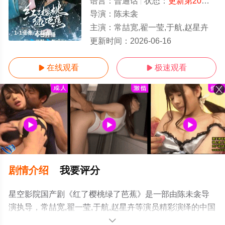
语言：
普通话
状态：
更新第20集
- 
导演：
陈未衾
主演：
常喆宽,翟一莹,于航,赵星卉
1-1全集/大结局
更新时间：
2026-06-16
在线观看
极速观看


剧情介绍
我要评分
星空影院国产剧《红了樱桃绿了芭蕉》是一部由陈未衾导
演执导，常喆宽,翟一莹,于航,赵星卉等演员精彩演绎的中国
大陆电视剧，大结局剧情已揭晓（1-1全集），手机免费观
