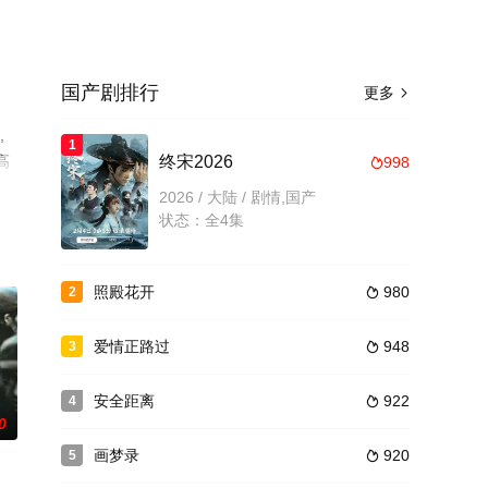
国产剧排行
更多

,
1
高
终宋2026
998

2026 / 大陆 / 剧情,国产
状态：全4集
照殿花开
980
2

爱情正路过
948
3

安全距离
922
4

0
画梦录
920
5
