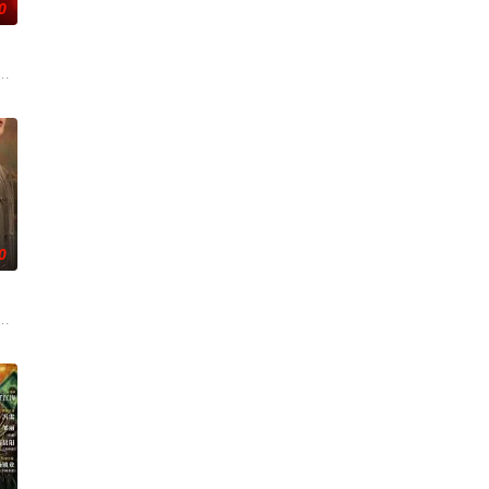
0
渴望寻求
强联手，携手霍仙姑（陈瑶 饰）与九门诸人
辉，大平王朝有史以来个以女子进士科三元及第入翰林院的奇女子。十年前的
0
无用
技术的支持下，通过摸排、勘查等传统刑侦手
奇失窃，戏班主横尸戏台，将冷血少帅许又安与昆曲名伶荣筱楠推向不死不休