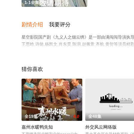
1-1全集/大结局
剧情介绍
我要评分
星空影院国产剧《九义人之烟云绣》是一部由满闯闯导演执导，张沐
王思晗,诗懿,杨凯文,肖东昊,陈润,赵佩萱,齐航,黄贺等演
清无删减完整版电视剧全集就上星空影视，更多相关信息可
猜你喜欢
全19集
4.0
全48集
嘉州水暖鸭先知
外交风云网络版