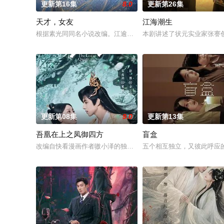
更新第16集
8.0
更新第26集
天才，女友
江海潮生
根据素光同同名小说改编。江逾白长大以后，林知夏忽然对他说：
本剧讲述了状元实业家张謇
更新第08集
9.0
更新第13集
吾凰在上之凤御四方
盲盒
改编自快看漫画作者嗷小泽的独家连载漫画《吾凰在上》。
五个相互独立，又彼此呼应的