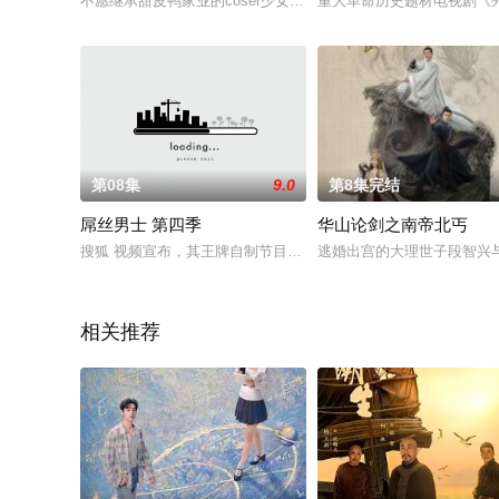
不愿继承甜皮鸭家业的coser少女赵小柔，与母争吵后被对手卢晓
重大革命历史题材电视剧《
第08集
9.0
第8集完结
屌丝男士 第四季
华山论剑之南帝北丐
搜狐 视频宣布，其王牌自制节目《屌 丝男士》系列第四季将于近
逃婚出宫的大理世子段智兴
相关推荐