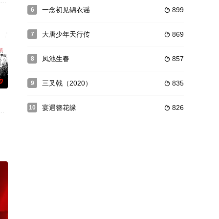
成立以来
废度日，遭受旁人误解。在发小李胜利引荐下，
拖家带口随逃难队伍躲进山区，与被大部队遗忘的防空炮长肖衍（彭昱畅 饰）及
一念初见锦衣谣
899
6

大唐少年天行传
869
7

凤池生春
857
8

0
三叉戟（2020）
835
9

宴遇簪花缘
826
10

命定缘分
遭人陷害，背负巨额亏空，需在十日内填补巨款
学家小梁被迫接手了家族的当铺生意。从此，小梁用新奇怪异的方式开启了自己