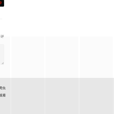
0
的爱情故
的阴阳宅，江淮被掳走配“阴婚”。他与女
顾炎女儿奴的属性，请求老炮儿顾炎带自己用程序员身份卧底电诈集团以求查
影评
爬虫
观看