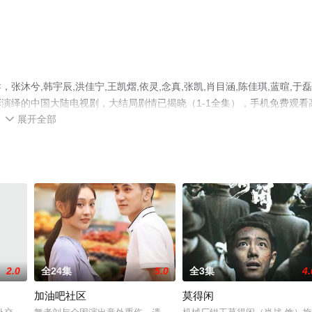
兮,韩宇辰,洪佳宁,王凯熠,依灵,念真,张凯,肖目涵,陈佳琪,蓝暄,于磊
员精彩演绎的中国大陆电视剧，大结局剧情已揭晓（1-1全集），手机免费观看
展开全部
移步至豆瓣电视剧、电视猫或剧情网等平台了解。

2.0
全24集
5.0
全3集
4.
加油吧社区
莫得闲