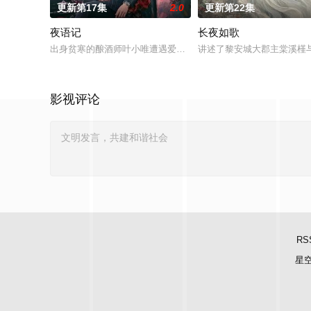
更新第17集
2.0
更新第22集
夜语记
长夜如歌
出身贫寒的酿酒师叶小唯遭遇爱人程桉、恩师林晚媚的双重背叛
讲述了黎安城大郡主棠溪槿
影视评论
RS
星