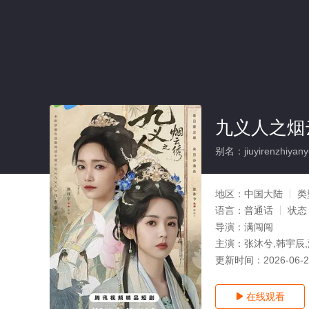
九义人之烟
别名：jiuyirenzhiyany
地区：
中国大陆
类
语言：
普通话
状态
导演：
满闯闯
主演：
张沐兮,韩宇辰,
更新时间：
2026-06-
在线观看
