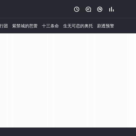




行团
紫禁城的芭蕾
十三条命
生无可恋的奥托
剧透预警