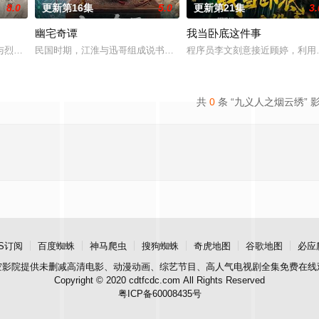
8.0
更新第16集
5.0
更新第21集
3.
幽宅奇谭
我当卧底这件事
。她从恨意中涅槃重生，借私生女桑落的身份入住程
与烈云峥之间曲折动人的情感，以及他们在复杂局势中坚守初心、勇敢面对困难
民国时期，江淮与迅哥组成说书班子，偶遇“白天人住屋，晚上鬼占房”
程序员李文刻意接近顾婷，利用
共
0
条 “九义人之烟云绣” 
S订阅
百度蜘蛛
神马爬虫
搜狗蜘蛛
奇虎地图
谷歌地图
必应
空影院
提供未删减高清电影、动漫动画、综艺节目、高人气电视剧全集免费在线
Copyright © 2020 cdtfcdc.com All Rights Reserved
粤ICP备60008435号