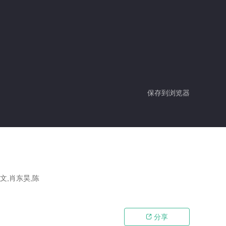
保存到浏览器
文,肖东昊,陈
分享
