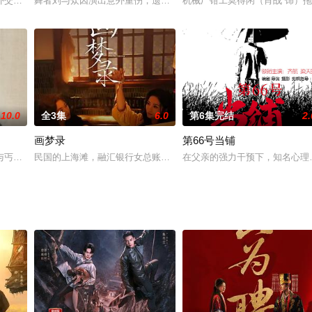
晓撞倒，双双穿越至80年代嘉州。卢晓晓同
外交风云》是一部宏伟壮观的史诗巨片，以宏大的历史视野，真实地再现新中国
舞者刘与众因演出意外重伤，遗憾告别舞台梦。消沉返乡的他整日颓
机械厂钳工莫得闲（肖战 饰）
10.0
全3集
6.0
第6集完结
2.
画梦录
第66号当铺
期开拍。 在其开机发布会上，搜狐视频宣布来
与丐帮弟子洪七一见如故，乌蛮女子依火误将洪七当作和亲对象，一场乌龙成就
民国的上海滩，融汇银行女总账姜心羽（唐诗逸饰）在升职的关口却
在父亲的强力干预下，知名心理