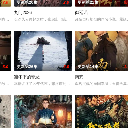
7.0
更新第20集
2.0
更新第21集
9.
九门2026
御廷谣
“江逾白，我喜欢你，哲学和生物学意义上的喜欢
创办大生企业，实业报国的故事。甲午战争后，国家蒙羞，张謇虽高中状元，却
长沙风云再起之时，张启山（陈伟霆 饰）与吴老狗（曾舜晞 饰）强
改编自行烟烟的同名小说。孟廷
8.0
更新第26集
5.0
更新第14集
1.
凛冬下的罪恶
南戏
故事——用一场精心策划的“夏令营”完成复仇的受害者；临终前与遗憾和解的“
本剧讲述了90年代末，怒河市刑侦支队在无普及监控、无DNA鉴定
军阀混战的民国奉城，玉佛头离