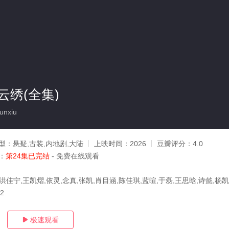
云绣(全集)
unxiu
型：
悬疑,古装,内地剧,大陆
上映时间：
2026
豆瓣评分：
4.0
：
第24集已完结
- 免费在线观看
洪佳宁,王凯熠,依灵,念真,张凯,肖目涵,陈佳琪,蓝暄,于磊,王思晗,诗懿,杨凯
22
极速观看
