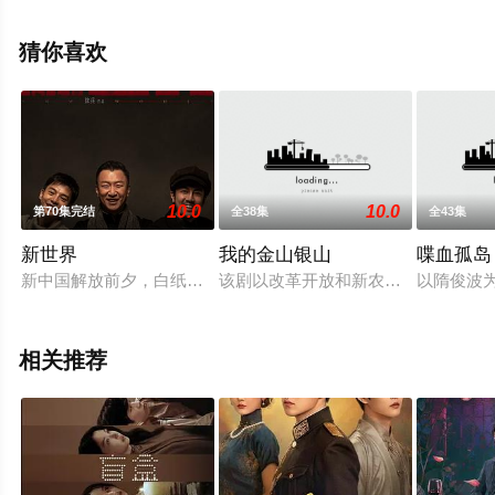
晨洁,屠显智等演员精彩演绎的中国大陆电视剧，大结局剧
情已揭晓（1-1全集），手机免费观看高清无删减完整版电
猜你喜欢
视剧全集就上星空影视，更多相关信息可移步至豆瓣电视
剧、电视猫或剧情网等平台了解。
10.0
10.0
第70集完结
全38集
全43集
新世界
我的金山银山
喋血孤岛
新中国解放前夕，白纸坊警署小警察徐天在追查未婚妻贾小朵被
该剧以改革开放和新农村建设、精准
以隋俊波
相关推荐