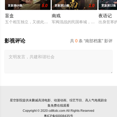
8.0
1.0
更新第08集
更新第10集
更新第12集
盲盒
南戏
夜语记
五个相互独立，又彼此呼应的故事——用一场精心策划的“夏令营
军阀混战的民国奉城，玉佛头离奇失
出身贫寒
影视评论
共
0
条 “南部档案” 影评
星空影院
提供未删减高清电影、动漫动画、综艺节目、高人气电视剧全
集免费在线观看
Copyright © 2020 cdtfcdc.com All Rights Reserved
粤ICP备60008435号