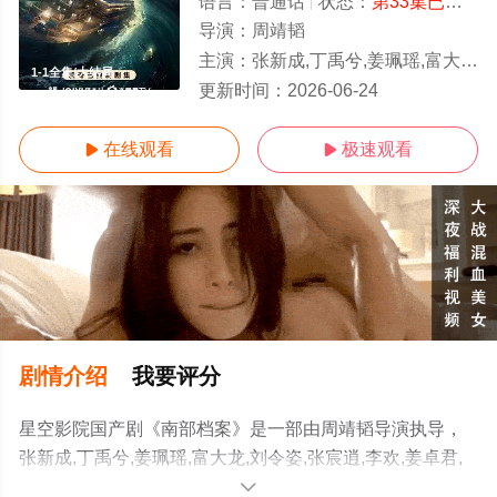
语言：
普通话
状态：
第33集已完结
-
导演：
周靖韬
主演：
张新成,丁禹兮,姜珮瑶,富大龙,刘令姿,张宸逍,李欢,姜卓君,徐正溪,韩栋,季肖冰,徐振轩,程相,应灏铭,曲高
1-1全集/大结局
更新时间：
2026-06-24
在线观看
极速观看


剧情介绍
我要评分
星空影院国产剧《南部档案》是一部由周靖韬导演执导，
张新成,丁禹兮,姜珮瑶,富大龙,刘令姿,张宸逍,李欢,姜卓君,
徐正溪,韩栋,季肖冰,徐振轩,程相,应灏铭,曲高位,寇振海,佟
