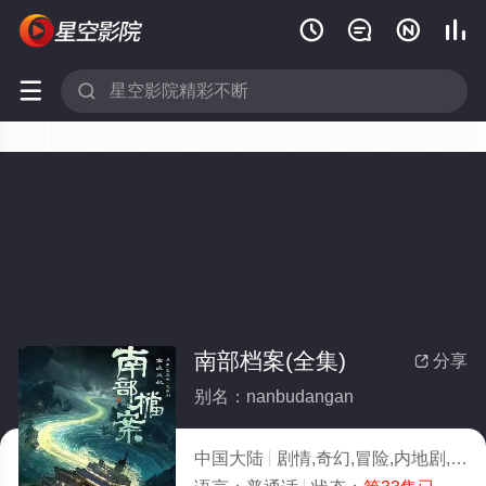






南部档案(全集)
分享

别名：nanbudangan
中国大陆
剧情,奇幻,冒险,内地剧,大陆