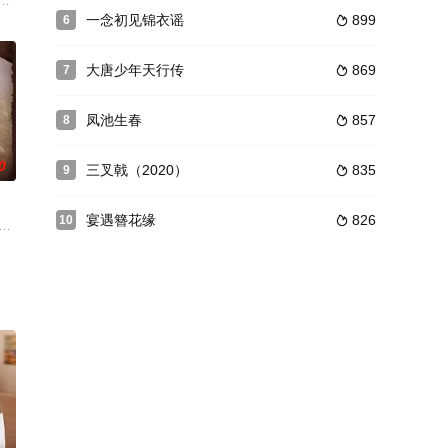
狗血故事，在传统甜宠套路上又增添了“轻喜
城——福城，一群在时代列车上追赶青春的少年，他们热烈而莽撞，肆意的野蛮
一念初见锦衣谣
899
6

大唐少年天行传
869
7

凤池生春
857
8

0
三叉戟（2020）
835
9

宴遇簪花缘
826
10

野蛮生长
从犹豫到坚定、从稚嫩到成熟、向着心中的
涛汹涌的动荡岁月，厦门郑记洋行的少爷郑世贤（冯绍峰 饰）在台湾邂逅美丽温