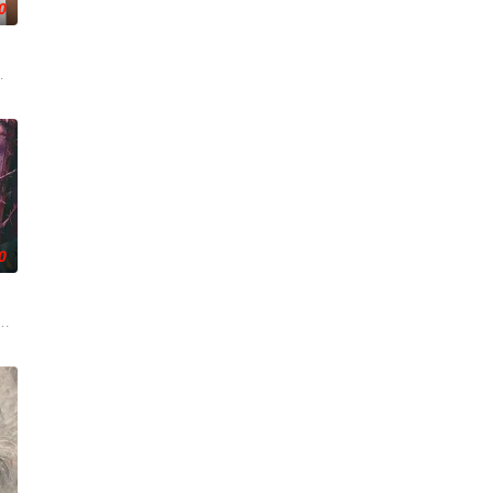
0
心怀迷茫
逾白，我喜欢你，哲学和生物学意义上的喜欢
，在沿海小城南安相遇相知，他们决心各展所长创办旅行社。他们以当地的特色人
0
顾铭夕（
帅许又安与昆曲名伶荣筱楠推向不死不休的对立
人程桉、恩师林晚媚的双重背叛。她从恨意中涅槃重生，借私生女桑落的身份