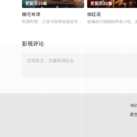
更新至15集
5.0
更新至20集
幽宅奇谭
御廷谣
民国时期，江淮与迅哥组成说书班子，偶遇“白天人住屋，晚上鬼占
改编自行烟烟的同名小说。
影视评论
RS
星