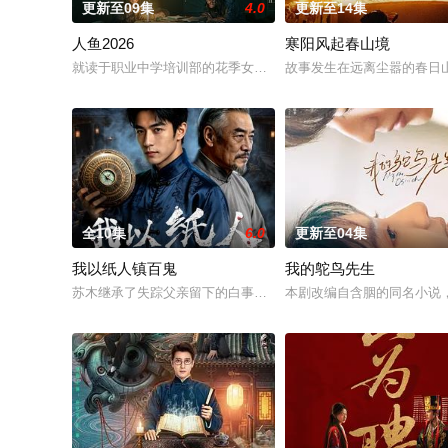
更新至09集
4.0
更新至14集
人鱼2026
寒阳风起春山境
就读于职业中学培训部的花季女生苏琳（黄杨钿甜 饰），虽自小
故事发生在远离尘嚣的春日
全10集
6.0
更新至04集
我以纸人镇百鬼
我的鸵鸟先生
苏木继承了失踪父亲留下的白事馆，本想低调扎纸维生，却因一
本剧改编自含胭的同名小说