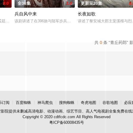
9.0
全36集
1.0
更新至20集
8.
兵自风中来
长夜如歌
房”的阴阳宅，江淮被掳走配“阴婚”。他与女
孟廷辉，大平王朝有史以来个以女子进士科三元及第入翰林院的奇女子。十年前
该剧讲述了在396旅与陆军步兵学院联合举办的小型军事演习中，郭
讲述了黎安城大郡主棠溪槿与烈
共
0
条 “青丘药郎” 
S订阅
百度蜘蛛
神马爬虫
搜狗蜘蛛
奇虎地图
谷歌地图
必应
空影院
提供未删减高清电影、动漫动画、综艺节目、高人气电视剧全集免费在线
Copyright © 2020 cdtfcdc.com All Rights Reserved
粤ICP备60008435号