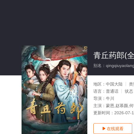
青丘药郎(全
别名：qingqiuyaolan
地区：
中国大陆
类
语言：
普通话
状态
导演：
牛川
主演：
蒙恩,赵慕颜,
更新时间：
2026-07-
在线观看
