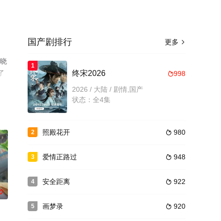
国产剧排行
更多

揭晓
1
了
终宋2026
998

2026 / 大陆 / 剧情,国产
状态：全4集
照殿花开
980
2

爱情正路过
948
3

安全距离
922
4

0
画梦录
920
5
