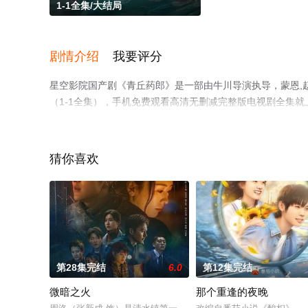
1-1全集/大结局
剧情介绍
我要评分
星空影院国产剧《青丘药郎》是一部由牛川导演执导，蒙恩,
（1-1全集），手机免费观看高清无删减完整版电视剧全集
解。
猜你喜欢
第28集完结
6.0
第12集完结
微暗之火
那个重逢的夜晚