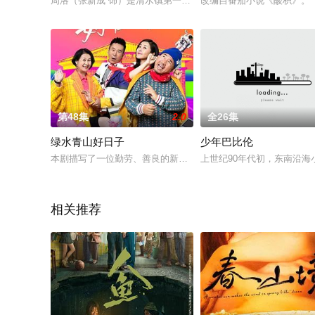
周洛（张新成 饰）是清水镇第一个考上名牌大学的学霸，可他大
改编自番茄小说《酸枳》。
第48集
2.0
全26集
绿水青山好日子
少年巴比伦
本剧描写了一位勤劳、善良的新时代农村女性马三好，为了一句
上世纪90年代初，东南沿
相关推荐