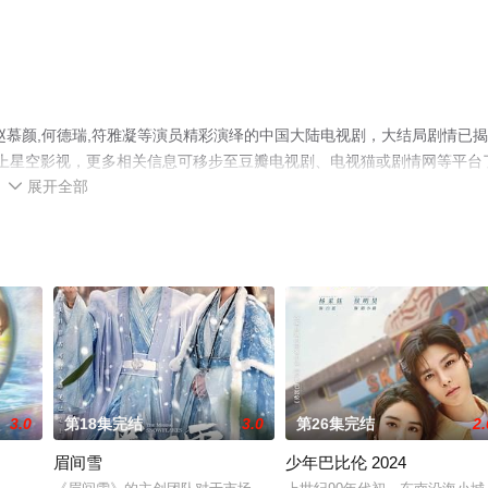
赵慕颜,何德瑞,符雅凝等演员精彩演绎的中国大陆电视剧，大结局剧情已
就上星空影视，更多相关信息可移步至豆瓣电视剧、电视猫或剧情网等平台
展开全部

3.0
第18集完结
3.0
第26集完结
2.
眉间雪
少年巴比伦 2024