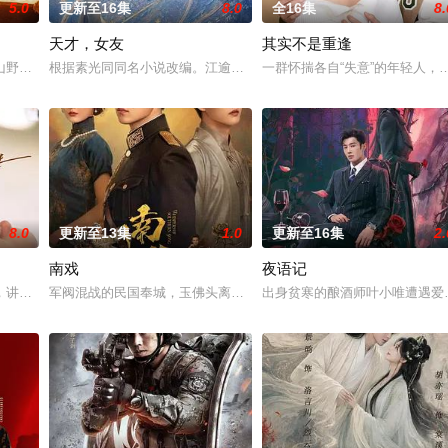
5.0
更新至16集
8.0
全16集
8.
天才，女友
其实不是重逢
被父母忽视，在艰苦环境中长大，但她始终刻苦学
山野，两个孤独的人因机缘巧合相遇。一人背负过往伤痕，避世居于深山；一人
根据素光同同名小说改编。江逾白长大以后，林知夏忽然对他说：“江
一群怀揣各自“失意”的年轻人
8.0
更新至13集
1.0
更新至16集
2.
南戏
夜语记
具流血的新娘纸人卷入了一场跨越十年的惊天阴谋。
，讲述了邻家女孩庞倩（苏晓彤 饰）与童年时因一场意外落下身体残缺的少年
军阀混战的民国奉城，玉佛头离奇失窃，戏班主横尸戏台，将冷血少
出身贫寒的酿酒师叶小唯遭遇爱