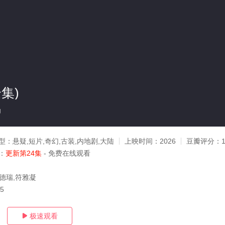
集)
g
型：
悬疑,短片,奇幻,古装,内地剧,大陆
上映时间：
2026
豆瓣评分：
1
：
更新第24集
- 免费在线观看
何德瑞,符雅凝
15
极速观看
