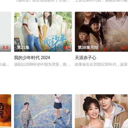
学还没毕业就退学回来，并去了补习学校复读，在
《眉间雪》的主创团队对于市场和观众的喜爱有一套自己的理解，拒绝
上世纪90年代初，东南沿海小
5.0
第21集
8.0
第38集完结
10.
我的少年时代 2024
天涯赤子心
承诺，含辛茹苦的将好友遗弃的女儿小媛抚养成人，
海小城——福城，一群在时代列车上追赶青春的少年，他们热烈而莽撞，肆意的
该剧以2008年的中国为背景，围绕四个少男少女面对即将“成人”，
故事发生在20世纪30年代，波