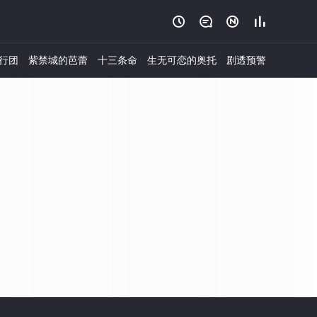




行团
紫禁城的芭蕾
十三条命
生无可恋的奥托
剧透预警