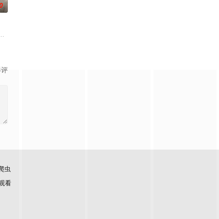
0
的她被他
子剑因不满演习流于形式，假传指令要求真打
云峥之间曲折动人的情感，以及他们在复杂局势中坚守初心、勇敢面对困难的
影评
爬虫
观看